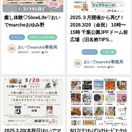
癒し体験♡SlowLife♡おい
2025.３月開催から再び！
でmarcheおゆみ野
2026.3/20（金祝） 10時〜
15時 千葉公園JPFドーム前
イベント
浜野/おゆみ野/誉田
広場（旧名称TIPS...
おいでmarché事務局
イベント
千葉公園
2025/12/22
- №19157
515
おいでmarché事務局
2025/12/12
- №19126
561
2025.3.20(木祝日)おいでマ
8/17(土)ちばﾌｪｱﾄﾚｰﾄﾞﾏｰｹｯﾄ