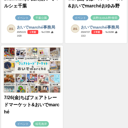
ルシェ千葉
&おいでmarchéおゆみ野
イベント
千葉公園
イベント
浜野/おゆみ野/誉田
おいでmarché事務局
おいでmarché事務局
2025/1/21
1 年前
- №17209
2024/7/27
2 年前
- №16288
1428
1313
7/26(金)ちばフェアトレー
ドマーケット&おいでmarc
hé
イベント
稲毛海岸