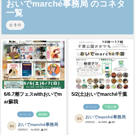
おいでmarché事務局 のコネタ
一覧
全
9
件
6/6.7潮フェスwithおいでm
5/2(土)おいでmarché千葉
ar蘇我
イベント
千葉公園
イベント
蘇我駅
おいでmarché事務局
2026/3/21
- №19450
380
おいでmarché事務局
2026/5/13
- №19635
404