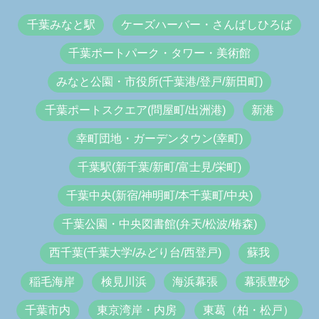
千葉みなと駅
ケーズハーバー・さんばしひろば
千葉ポートパーク・タワー・美術館
みなと公園・市役所(千葉港/登戸/新田町)
千葉ポートスクエア(問屋町/出洲港)
新港
幸町団地・ガーデンタウン(幸町)
千葉駅(新千葉/新町/富士見/栄町)
千葉中央(新宿/神明町/本千葉町/中央)
千葉公園・中央図書館(弁天/松波/椿森)
西千葉(千葉大学/みどり台/西登戸)
蘇我
稲毛海岸
検見川浜
海浜幕張
幕張豊砂
千葉市内
東京湾岸・内房
東葛（柏・松戸）