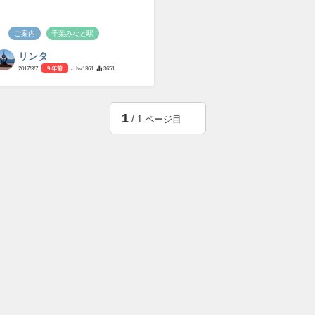
ご案内
千葉みなと駅
リンタ
2017/3/7
9 年前
- №1361
3651
1
/ 1 ページ目