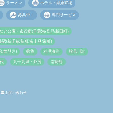
ラーメン
ホテル・結婚式場
募集中！
専門サービス
なと公園・市役所(千葉港/登戸/新田町)
葉駅(新千葉/新町/富士見/栄町)
/西登戸)
蘇我
稲毛海岸
検見川浜
代
九十九里・外房
南房総
お問い合わせ