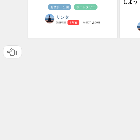
しよう
お散歩・公園
ポートタワー
リンタ
2021/4/25
5 年前
- №8727
2601