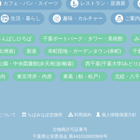
カフェ・パン・スイーツ
レストラン・居酒屋
生活・暮らし
趣味・カルチャー
ご案内
さんばしひろば
千葉ポートパーク・タワー・美術館
み
出洲港)
新港
幸町団地・ガーデンタウン(幸町)
千
公園・中央図書館(弁天/松波/椿森)
西千葉(千葉大学/みどり台
市内
東京湾岸・内房
東葛（柏・松戸）
北総・八千
について
ちばみなぽ交換所
利用規約
個人情報保護方針
古物商許可証番号
千葉県公安委員会 第441010002869号