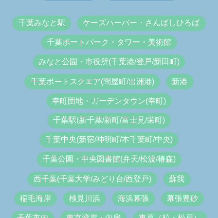
千葉みなと駅
ケーズハーバー・さんばしひろば
千葉ポートパーク・タワー・美術館
みなと公園・市役所(千葉港/登戸/新田町)
千葉ポートスクエア(問屋町/出洲港)
新港
幸町団地・ガーデンタウン(幸町)
千葉駅(新千葉/新町/富士見/栄町)
千葉中央(新宿/神明町/本千葉町/中央)
千葉公園・中央図書館(弁天/松波/椿森)
西千葉(千葉大学/みどり台/西登戸)
蘇我
稲毛海岸
検見川浜
海浜幕張
幕張豊砂
千葉市内
東京湾岸・内房
東葛（柏・松戸）