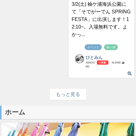
3/2(土) 袖ケ浦海浜公園に
て「そでがーでん SPRING
FESTA」に出演します！1
2:10~。入場無料です。よ
かっ...
イベント
袖ヶ浦
ひとみん
2024/2/17
2 年前
- №15439
993
もっと見る
ホーム