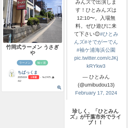
みんズで出演しま
す！ひとみんズは
12:10〜。入場無
料。ぜひ遊びに来
て下さい😊
#ひとみ
んズ
#そでがーでん
竹岡式ラーメン うさぎ
#袖ケ浦海浜公園
や
pic.twitter.com/cJKj
ラーメン
袖ヶ浦
kRYkw3
ちばっくま
— ひとみん
2025/3/24
1 年前
- №17475
412
(@umibudou13)
February 17, 2024
珍しく、「ひとみん
ズ」が千葉市外でライ
ブ！！