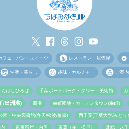
カフェ・パン・スイーツ
レストラン・居酒屋
生活・暮らし
趣味・カルチャー
ご案内
さんばしひろば
千葉ポートパーク・タワー・美術館
み
/出洲港)
新港
幸町団地・ガーデンタウン(幸町)
公園・中央図書館(弁天/松波/椿森)
西千葉(千葉大学/みどり台
市内
東京湾岸・内房
東葛（柏・松戸）
北総・八千