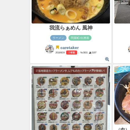
我流らぁめん 風神
ラーメン
問屋町/出洲港
caretaker
2018/8/24
7 年前
- №3831
3197
（肉）