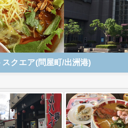
スクエア(問屋町/出洲港)