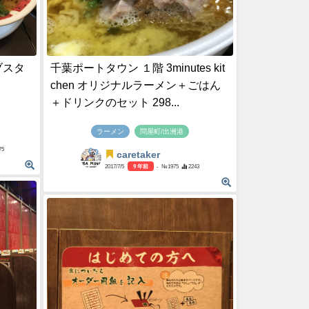
ブスタ
千葉ポートタウン １階 3minutes kit
chen オリジナルラーメン＋ごはん
＋ドリンクのセット 298...
ラーメン
問屋町/出洲港
75
caretaker
2017/7/5
9 年前
- №1975
2243