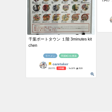
千葉ポートタウン １階 3minutes kit
chen
ラーメン
問屋町/出洲港
caretaker
2017/7/1
9 年前
- №1879
3528