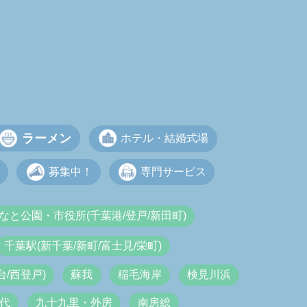
ラーメン
ホテル・結婚式場
募集中！
専門サービス
なと公園・市役所(千葉港/登戸/新田町)
千葉駅(新千葉/新町/富士見/栄町)
/西登戸)
蘇我
稲毛海岸
検見川浜
代
九十九里・外房
南房総