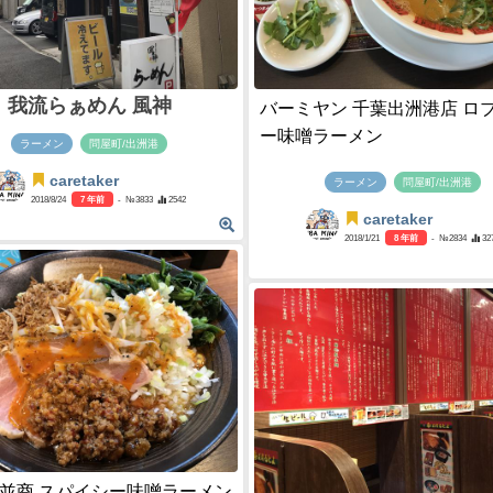
我流らぁめん 風神
バーミヤン 千葉出洲港店 ロ
ー味噌ラーメン
ラーメン
問屋町/出洲港
caretaker
ラーメン
問屋町/出洲港
2018/8/24
7 年前
- №3833
2542
caretaker
2018/1/21
8 年前
- №2834
32
並商 スパイシー味噌ラーメン