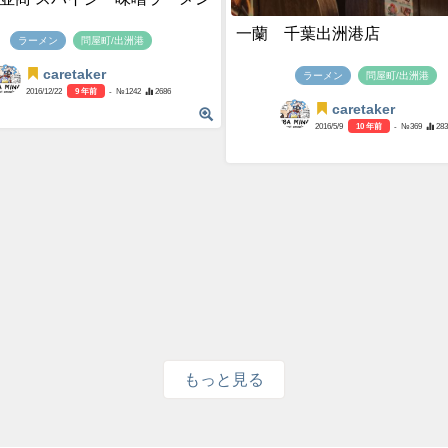
一蘭 千葉出洲港店
ラーメン
問屋町/出洲港
caretaker
ラーメン
問屋町/出洲港
2016/12/22
9 年前
- №1242
2686
caretaker
2016/5/9
10 年前
- №369
283
もっと見る