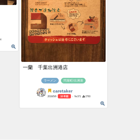
4
一蘭 千葉出洲港店
ラーメン
問屋町/出洲港
caretaker
2016/5/9
10 年前
- №371
2793