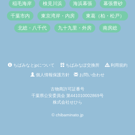
稲毛海岸
検見川浜
海浜幕張
幕張豊砂
千葉市内
東京湾岸・内房
東葛（柏・松戸）
北総・八千代
九十九里・外房
南房総
ちばみなとjpについて
ちばみなぽ交換所
利用規約
個人情報保護方針
お問い合わせ
古物商許可証番号
千葉県公安委員会 第441010002869号
株式会社せひら
© chibaminato.jp