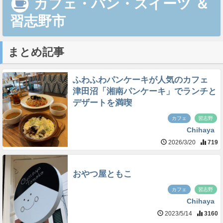
カフェ・パン・スイーツ
＆
習志野市
まとめ記事
ふわふわパンケーキが人気のカフェ
津田沼「湘南パンケーキ」でランチと
デザートを満喫
カフェ
習志野
Chihaya
2026/3/20
719
おやつ屋ともこ
カフェ
習志野
Chihaya
2023/5/14
3160