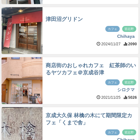
津田沼グリドン
カフェ
習志野
Chihaya
2024/11/27
2090
商店街のおしゃれカフェ 紅茶師のい
るヤツカフェ＠京成谷津
カフェ
習志野
シロクマ
2021/11/25
5026
京成大久保 林檎の木にて期間限定カ
フェ「くまで舎」
カフェ
習志野
Chihaya