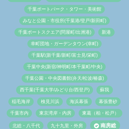
千葉ポートパーク・タワー・美術館
みなと公園・市役所(千葉港/登戸/新田町)
千葉ポートスクエア(問屋町/出洲港)
新港
幸町団地・ガーデンタウン(幸町)
千葉駅(新千葉/新町/富士見/栄町)
千葉中央(新宿/神明町/本千葉町/中央)
千葉公園・中央図書館(弁天/松波/椿森)
西千葉(千葉大学/みどり台/西登戸)
蘇我
稲毛海岸
検見川浜
海浜幕張
幕張豊砂
千葉市内
東京湾岸・内房
東葛（柏・松戸）
南房総
北総・八千代
九十九里・外房