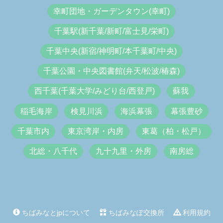
幸町団地・ガーデンタウン(幸町)
千葉駅(新千葉/新町/富士見/栄町)
千葉中央(新宿/神明町/本千葉町/中央)
千葉公園・中央図書館(弁天/松波/椿森)
西千葉(千葉大学/みどり台/西登戸)
蘇我
稲毛海岸
検見川浜
海浜幕張
幕張豊砂
千葉市内
東京湾岸・内房
東葛（柏・松戸）
北総・八千代
九十九里・外房
南房総
ちばみなとjpについて
ちばみなぽ交換所
利用規約