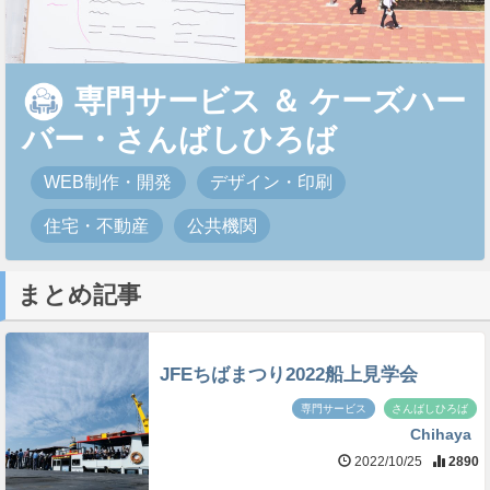
専門サービス
＆
ケーズハー
バー・さんばしひろば
WEB制作・開発
デザイン・印刷
住宅・不動産
公共機関
まとめ記事
JFEちばまつり2022船上見学会
専門サービス
さんばしひろば
Chihaya
2022/10/25
2890