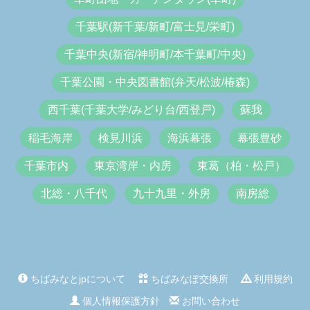
千葉駅(新千葉/新町/富士見/栄町)
千葉中央(新宿/神明町/本千葉町/中央)
千葉公園・中央図書館(弁天/松波/椿森)
西千葉(千葉大学/みどり台/西登戸)
蘇我
稲毛海岸
検見川浜
海浜幕張
幕張豊砂
千葉市内
東京湾岸・内房
東葛（柏・松戸）
北総・八千代
九十九里・外房
南房総
ちばみなとjpについて
ちばみなぽ交換所
利用規約
個人情報保護方針
お問い合わせ