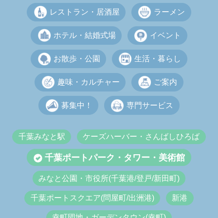
レストラン・居酒屋
ラーメン
ホテル・結婚式場
イベント
お散歩・公園
生活・暮らし
趣味・カルチャー
ご案内
募集中！
専門サービス
千葉みなと駅
ケーズハーバー・さんばしひろば
千葉ポートパーク・タワー・美術館
みなと公園・市役所(千葉港/登戸/新田町)
千葉ポートスクエア(問屋町/出洲港)
新港
幸町団地・ガーデンタウン(幸町)