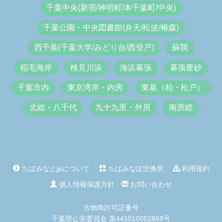
千葉中央(新宿/神明町/本千葉町/中央)
千葉公園・中央図書館(弁天/松波/椿森)
西千葉(千葉大学/みどり台/西登戸)
蘇我
稲毛海岸
検見川浜
海浜幕張
幕張豊砂
千葉市内
東京湾岸・内房
東葛（柏・松戸）
北総・八千代
九十九里・外房
南房総
ちばみなとjpについて
ちばみなぽ交換所
利用規約
個人情報保護方針
お問い合わせ
古物商許可証番号
千葉県公安委員会 第441010002869号