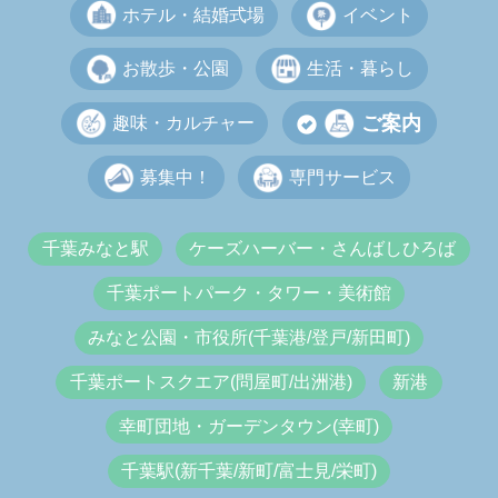
ホテル・結婚式場
イベント
お散歩・公園
生活・暮らし
ご案内
趣味・カルチャー
募集中！
専門サービス
千葉みなと駅
ケーズハーバー・さんばしひろば
千葉ポートパーク・タワー・美術館
みなと公園・市役所(千葉港/登戸/新田町)
千葉ポートスクエア(問屋町/出洲港)
新港
幸町団地・ガーデンタウン(幸町)
千葉駅(新千葉/新町/富士見/栄町)