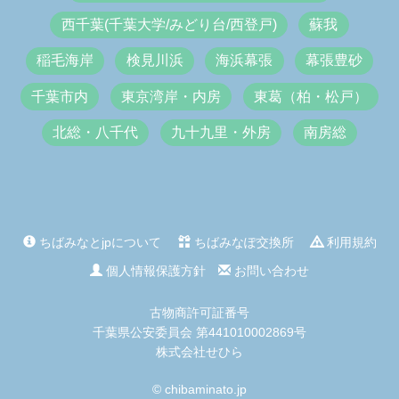
西千葉(千葉大学/みどり台/西登戸)
蘇我
稲毛海岸
検見川浜
海浜幕張
幕張豊砂
千葉市内
東京湾岸・内房
東葛（柏・松戸）
北総・八千代
九十九里・外房
南房総
ちばみなとjpについて
ちばみなぽ交換所
利用規約
個人情報保護方針
お問い合わせ
古物商許可証番号
千葉県公安委員会 第441010002869号
株式会社せひら
© chibaminato.jp