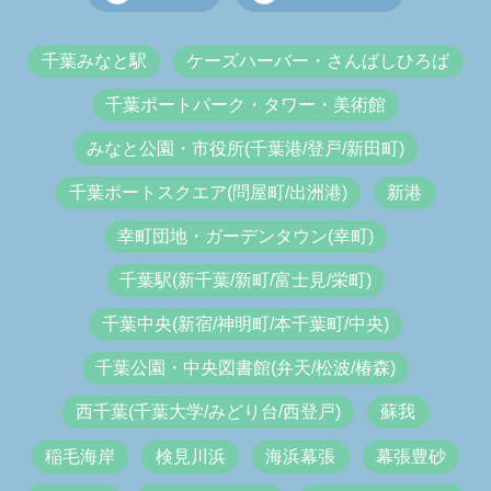
千葉みなと駅
ケーズハーバー・さんばしひろば
千葉ポートパーク・タワー・美術館
みなと公園・市役所(千葉港/登戸/新田町)
千葉ポートスクエア(問屋町/出洲港)
新港
幸町団地・ガーデンタウン(幸町)
千葉駅(新千葉/新町/富士見/栄町)
千葉中央(新宿/神明町/本千葉町/中央)
千葉公園・中央図書館(弁天/松波/椿森)
西千葉(千葉大学/みどり台/西登戸)
蘇我
稲毛海岸
検見川浜
海浜幕張
幕張豊砂