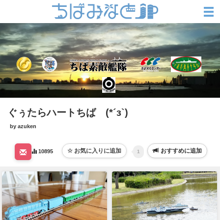
ぐぅたらハートちば (*´з`)
by azuken
おすすめに追加
10895
1