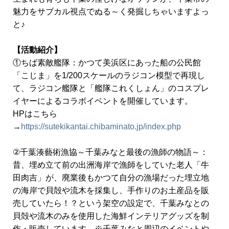
魅力をサブカル視点でぬる～く発掘しちゃいますよっ
と♪
【活動紹介】
①ちば素敵艦隊：かつて美浜区にあった船の公民館
「こじま」を1/200スケールのラジコン模型で再現し
て、ラジコン艦隊と「艦隊これくしょん」のコスプレ
イヤーによるコラボイベントを開催しています。
HPはこちら
→
https://sutekikantai.chibaminato.jp/index.php
②千葉湊藝術漁協～千葉みなと最後の漁師の物語～：
昔、埋め立て前の出洲海岸で漁師をしていた老人「牛
田肉吉」が、廃業後もかつて自分の漁場だった埋立地
の海岸で貝殻や流木を採集し、手作りのお土産品を販
売していたら！？という架空の設定で、千葉みなとの
貝殻や流木のみを使用した海鮮インテリアグッズを制
作・販売しています。※千葉みなと周辺のイベントや