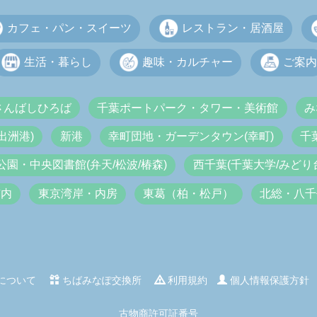
カフェ・パン・スイーツ
レストラン・居酒屋
生活・暮らし
趣味・カルチャー
ご案内
さんばしひろば
千葉ポートパーク・タワー・美術館
み
出洲港)
新港
幸町団地・ガーデンタウン(幸町)
千
公園・中央図書館(弁天/松波/椿森)
西千葉(千葉大学/みどり台
市内
東京湾岸・内房
東葛（柏・松戸）
北総・八千
について
ちばみなぽ交換所
利用規約
個人情報保護方針
古物商許可証番号