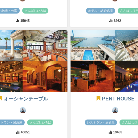
お散歩・公園
さんばしひろば
ホテル・結婚式場
さんばしひ
15045
6262
オーシャンテーブル
PENT HOUSE
ストラン・居酒屋
さんばしひろば
レストラン・居酒屋
さんばしひ
40851
19459