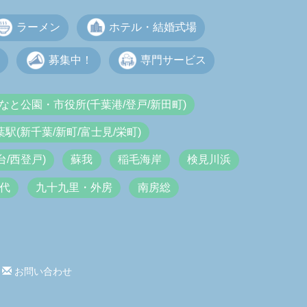
ラーメン
ホテル・結婚式場
募集中！
専門サービス
なと公園・市役所(千葉港/登戸/新田町)
葉駅(新千葉/新町/富士見/栄町)
/西登戸)
蘇我
稲毛海岸
検見川浜
代
九十九里・外房
南房総
お問い合わせ