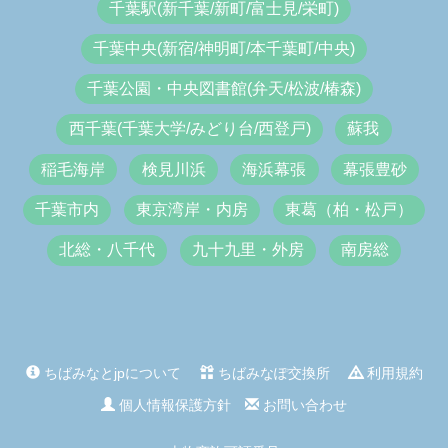
千葉駅(新千葉/新町/富士見/栄町)
千葉中央(新宿/神明町/本千葉町/中央)
千葉公園・中央図書館(弁天/松波/椿森)
西千葉(千葉大学/みどり台/西登戸)
蘇我
稲毛海岸
検見川浜
海浜幕張
幕張豊砂
千葉市内
東京湾岸・内房
東葛（柏・松戸）
北総・八千代
九十九里・外房
南房総
ちばみなとjpについて
ちばみなぽ交換所
利用規約
個人情報保護方針
お問い合わせ