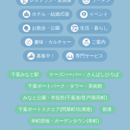
レストラン・居酒屋
ラーメン
ホテル・結婚式場
イベント
お散歩・公園
生活・暮らし
趣味・カルチャー
ご案内
募集中！
専門サービス
千葉みなと駅
ケーズハーバー・さんばしひろば
千葉ポートパーク・タワー・美術館
みなと公園・市役所(千葉港/登戸/新田町)
千葉ポートスクエア(問屋町/出洲港)
新港
幸町団地・ガーデンタウン(幸町)