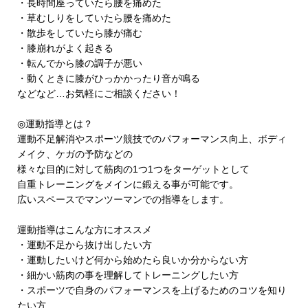
・長時間座っていたら腰を痛めた
・草むしりをしていたら腰を痛めた
・散歩をしていたら膝が痛む
・膝崩れがよく起きる
・転んでから膝の調子が悪い
・動くときに膝がひっかかったり音が鳴る
などなど…お気軽にご相談ください！
◎運動指導とは？
運動不足解消やスポーツ競技でのパフォーマンス向上、ボディ
メイク、ケガの予防などの
様々な目的に対して筋肉の1つ1つをターゲットとして
自重トレーニングをメインに鍛える事が可能です。
広いスペースでマンツーマンでの指導をします。
運動指導はこんな方にオススメ
・運動不足から抜け出したい方
・運動したいけど何から始めたら良いか分からない方
・細かい筋肉の事を理解してトレーニングしたい方
・スポーツで自身のパフォーマンスを上げるためのコツを知り
たい方