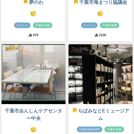
夢のわ
千葉市海まつり協議会
イベント
千葉中央駅
イベント
千葉中央駅
679
2100
千葉市あんしんケアセンタ
ちばみなとEミュージア
ー中央
ム
CHIBAMINART
千葉中央駅