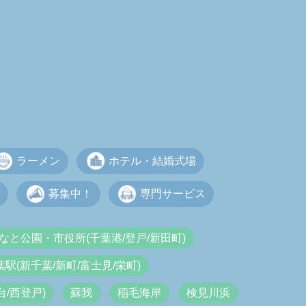
ラーメン
ホテル・結婚式場
募集中！
専門サービス
なと公園・市役所(千葉港/登戸/新田町)
葉駅(新千葉/新町/富士見/栄町)
/西登戸)
蘇我
稲毛海岸
検見川浜