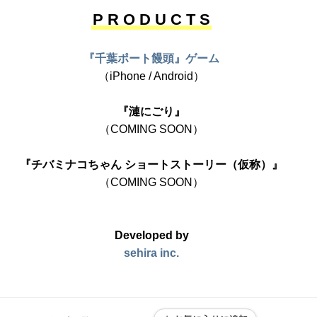
P R O D U C T S
『千葉ポート饅頭』ゲーム
（iPhone / Android）
『漣にごり』
（COMING SOON）
『チバミナコちゃん ショートストーリー（仮称）』
（COMING SOON）
Developed by
sehira inc.