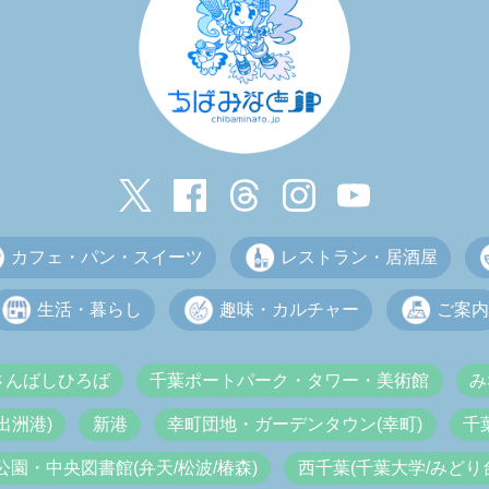
カフェ・パン・スイーツ
レストラン・居酒屋
生活・暮らし
趣味・カルチャー
ご案内
さんばしひろば
千葉ポートパーク・タワー・美術館
み
出洲港)
新港
幸町団地・ガーデンタウン(幸町)
千
公園・中央図書館(弁天/松波/椿森)
西千葉(千葉大学/みどり台