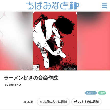
ラーメン好きの音楽作成
by shinji-YO
カルチャー
千葉市
おすすめに追加
2520