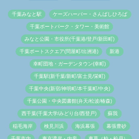
千葉みなと駅
ケーズハーバー・さんばしひろば
千葉ポートパーク・タワー・美術館
みなと公園・市役所(千葉港/登戸/新田町)
千葉ポートスクエア(問屋町/出洲港)
新港
幸町団地・ガーデンタウン(幸町)
千葉駅(新千葉/新町/富士見/栄町)
千葉中央(新宿/神明町/本千葉町/中央)
千葉公園・中央図書館(弁天/松波/椿森)
西千葉(千葉大学/みどり台/西登戸)
蘇我
稲毛海岸
検見川浜
海浜幕張
幕張豊砂
千葉市内
東京湾岸・内房
東葛（柏・松戸）