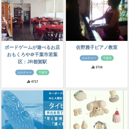
ボードゲームが遊べるお店
佐野雅子ピアノ教室
おもくろや＠千葉市若葉
カルチャー
千葉市
区：JR都賀駅
2716
カルチャー
千葉市
4717