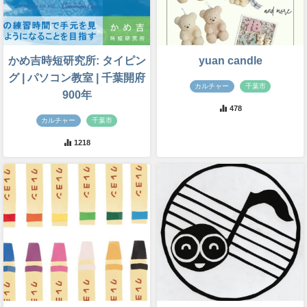
かめ吉時短研究所: タイピン
yuan candle
グ | パソコン教室 | 千葉開府
カルチャー
千葉市
900年
478
カルチャー
千葉市
1218