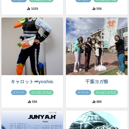
1029
556
キャロット🥕yoshie.
千葉ヨガ祭
イベント
さんばしひろば
イベント
さんばしひろば
556
880