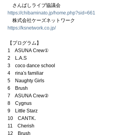
さんばしライブ協議会
https://chibaminato.jp/home.php?sid=661
株式会社ケーズネットワーク
https://ksnetwork.co.jp/
【プログラム】
1 ASUNA Crew①
2 L.A.S
3 coco dance school
4 rina's familiar
5 Naughty Girls
6 Brush
7 ASUNA Crew②
8 Cygnus
9 Little Starz
10 CANTK.
11 Cherish
12 Brush