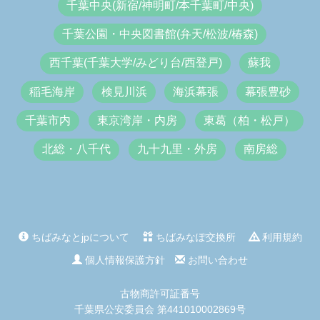
千葉中央(新宿/神明町/本千葉町/中央)
千葉公園・中央図書館(弁天/松波/椿森)
西千葉(千葉大学/みどり台/西登戸)
蘇我
稲毛海岸
検見川浜
海浜幕張
幕張豊砂
千葉市内
東京湾岸・内房
東葛（柏・松戸）
北総・八千代
九十九里・外房
南房総
ちばみなとjpについて
ちばみなぽ交換所
利用規約
個人情報保護方針
お問い合わせ
古物商許可証番号
千葉県公安委員会 第441010002869号