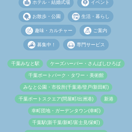
ホテル・結婚式場
イベント
お散歩・公園
生活・暮らし
趣味・カルチャー
ご案内
募集中！
専門サービス
千葉みなと駅
ケーズハーバー・さんばしひろば
千葉ポートパーク・タワー・美術館
みなと公園・市役所(千葉港/登戸/新田町)
千葉ポートスクエア(問屋町/出洲港)
新港
幸町団地・ガーデンタウン(幸町)
千葉駅(新千葉/新町/富士見/栄町)