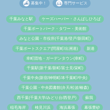
募集中！
専門サービス
千葉みなと駅
ケーズハーバー・さんばしひろば
千葉ポートパーク・タワー・美術館
みなと公園・市役所(千葉港/登戸/新田町)
千葉ポートスクエア(問屋町/出洲港)
新港
幸町団地・ガーデンタウン(幸町)
千葉駅(新千葉/新町/富士見/栄町)
千葉中央(新宿/神明町/本千葉町/中央)
千葉公園・中央図書館(弁天/松波/椿森)
西千葉(千葉大学/みどり台/西登戸)
蘇我
稲毛海岸
検見川浜
海浜幕張
幕張豊砂