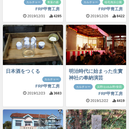
カルチャー
青葉の森
カルチャー
稲毛海浜公園
FRP甲冑工房
FRP甲冑工房
2019/12/31
4285
2019/12/26
8422
日本酒をつくる
明治時代に始まった生實
神社の奉納演芸
カルチャー
FRP甲冑工房
カルチャー
浜野/おゆみ野/誉田
2019/12/23
3683
FRP甲冑工房
2019/12/22
4419