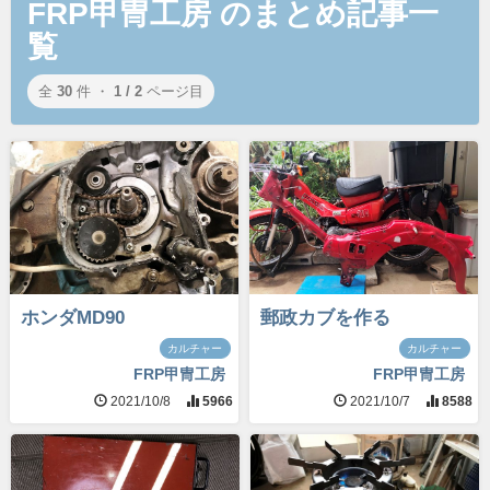
FRP甲冑工房 のまとめ記事一
覧
全
30
件 ・
1 / 2
ページ目
ホンダMD90
郵政カブを作る
カルチャー
カルチャー
FRP甲冑工房
FRP甲冑工房
2021/10/8
5966
2021/10/7
8588