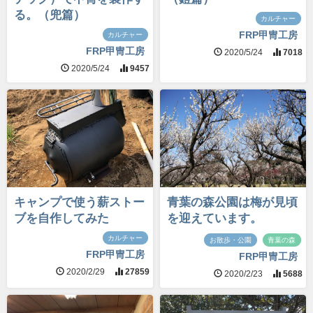
る。（兜篇）
カルチャー
FRP甲冑工房
カルチャー
FRP甲冑工房
2020/5/24
7018
2020/5/24
9457
キャンプで使う薪ストー
青葉の森公園は梅が見頃
ブを自作してみた
を迎えています。
カルチャー
お散歩・公園
青葉の森
FRP甲冑工房
FRP甲冑工房
2020/2/29
27859
2020/2/23
5688