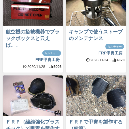
航空機の搭載機器でブラ
キャンプで使うストーブ
ックボックスと云え
のメンテナンス
ば。。
カルチャー
FRP甲冑工房
カルチャー
FRP甲冑工房
2020/11/24
4020
2020/11/28
5005
ＦＲＰ（繊維強化プラス
ＦＲＰで甲冑を製作する
チック）で甲冑を製作す
（鎧篇）