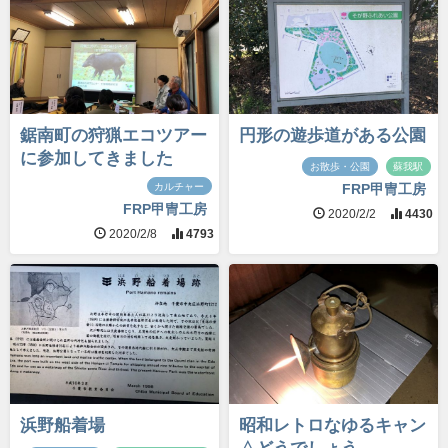
鋸南町の狩猟エコツアー
円形の遊歩道がある公園
に参加してきました
お散歩・公園
蘇我駅
カルチャー
FRP甲冑工房
FRP甲冑工房
2020/2/2
4430
2020/2/8
4793
浜野船着場
昭和レトロなゆるキャン