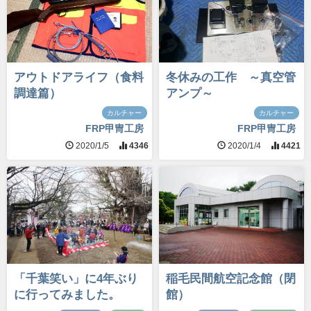
アウトドアライフ（食料
冬休みの工作 ～真空管
調達篇）
アンプ～
カルチャー
カルチャー
FRP甲冑工房
FRP甲冑工房
2020/1/5
4346
2020/1/4
4421
「千葉笑い」に4年ぶり
稲毛民間航空記念館（閉
に行ってみました。
館）