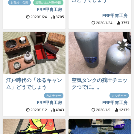
△どうでしょう
お散歩・公園
浜野/おゆみ野/誉田
FRP甲冑工房
FRP甲冑工房
2020/1/24
3705
2020/1/24
3757
江戸時代の「ゆるキャン
空気タンクの残圧チェッ
△」どうでしょう
クつでに。。
カルチャー
カルチャー
FRP甲冑工房
FRP甲冑工房
2020/1/12
4943
2020/1/9
12179