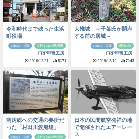
令和時代まで残った生浜
大椎城 ～千葉氏が開府
町役場
する前の居城～
お散歩・公園
浜野/おゆみ野/誉田
お散歩・公園
昭和の森
FRP甲冑工房
FRP甲冑工房
2019/12/21
5171
2019/12/19
7142
南房総への交通の要所だ
日本の民間航空発祥の地
った「村田川渡船場」
で開催されたエアーレー
ス
お散歩・公園
浜野/おゆみ野/誉田