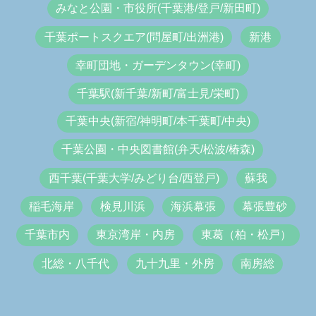
みなと公園・市役所(千葉港/登戸/新田町)
千葉ポートスクエア(問屋町/出洲港)
新港
幸町団地・ガーデンタウン(幸町)
千葉駅(新千葉/新町/富士見/栄町)
千葉中央(新宿/神明町/本千葉町/中央)
千葉公園・中央図書館(弁天/松波/椿森)
西千葉(千葉大学/みどり台/西登戸)
蘇我
稲毛海岸
検見川浜
海浜幕張
幕張豊砂
千葉市内
東京湾岸・内房
東葛（柏・松戸）
北総・八千代
九十九里・外房
南房総