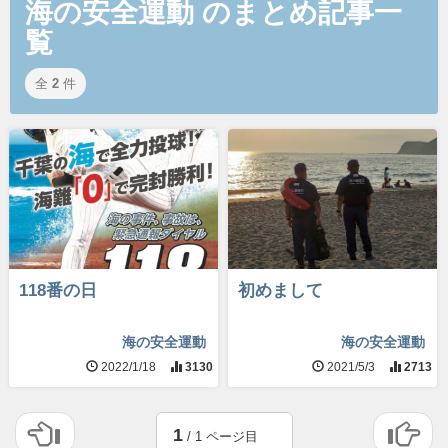
海の安全運動 のまとめ記事一
覧
全
2
件
118番の日
初めまして
海の安全運動
海の安全運動
2022/1/18
3130
2021/5/3
2713
1
/ 1 ページ目