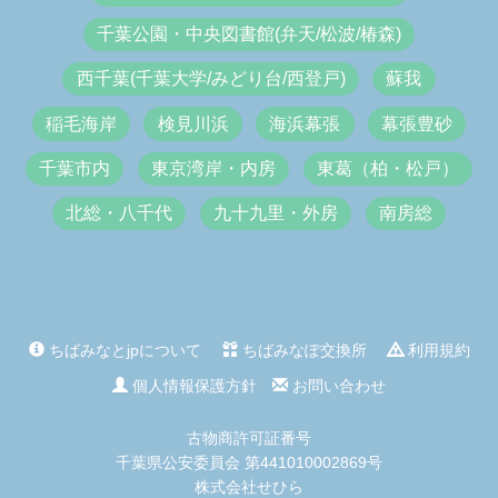
千葉公園・中央図書館(弁天/松波/椿森)
西千葉(千葉大学/みどり台/西登戸)
蘇我
稲毛海岸
検見川浜
海浜幕張
幕張豊砂
千葉市内
東京湾岸・内房
東葛（柏・松戸）
北総・八千代
九十九里・外房
南房総
ちばみなとjpについて
ちばみなぽ交換所
利用規約
個人情報保護方針
お問い合わせ
古物商許可証番号
千葉県公安委員会 第441010002869号
株式会社せひら