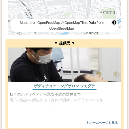
MapLibre
|
OpenFreeMap
© OpenMapTiles
Data from
OpenStreetMap
▼ 提供元 ▼
ボディチューニングサロン シモダテ
日々のボディケアから急な不調の対処まで
貴方の悩みを解決する「身体の調律」を行うサロンです
◎ボディチューニングとは？
身体の不調や痛みが
ホームページを見る