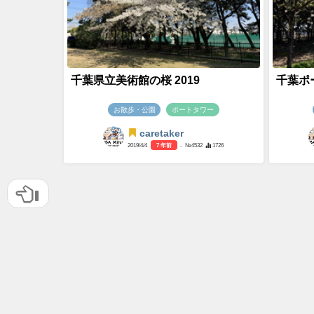
千葉県立美術館の桜 2019
千葉ポー
お散歩・公園
ポートタワー
caretaker
2019/4/4
7 年前
- №4532
1726