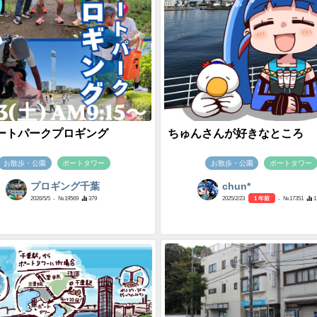
ートパークプロギング
ちゅんさんが好きなところ
お散歩・公園
ポートタワー
お散歩・公園
ポートタワー
プロギング千葉
chun*
2026/5/5
- №19569
379
2025/2/23
1 年前
- №17351
1