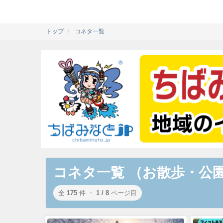
トップ
コネタ一覧
コネタ一覧 （お散歩・公
全
175
件 ・
1 / 8
ページ目