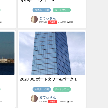
お散歩・公園
ポートタワー
まてぃさん
901
2020/9/11
5 年前
- №7978
2622
2020 3/1 ポートタワー&パーク 1
お散歩・公園
ポートタワー
まてぃさん
191
2020/6/12
6 年前
- №7590
2394