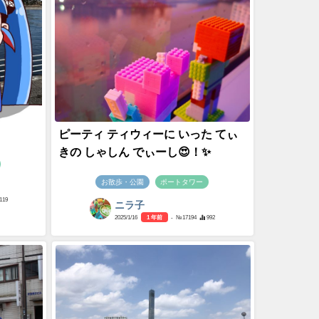
ピーティ ティウィーに いった てぃ
きの しゃしん でぃーし😍！✨
お散歩・公園
ポートタワー
119
ニラ子
2025/1/16
1 年前
- №17194
992