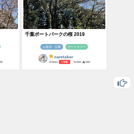
千葉ポートパークの桜 2019
お散歩・公園
ポートタワー
caretaker
796
2019/4/4
7 年前
- №4550
1683