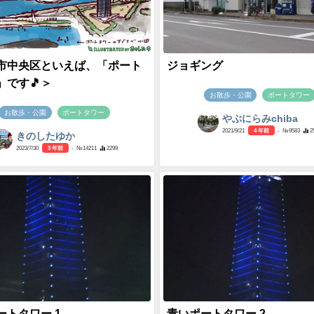
市中央区といえば、「ポート
ジョギング
」です🎵＞
お散歩・公園
ポートタワー
お散歩・公園
ポートタワー
やぶにらみchiba
2021/9/21
4 年前
- №9583
2
きのしたゆか
2023/7/30
3 年前
- №14211
2299
ートタワー 1
青いポートタワー 2