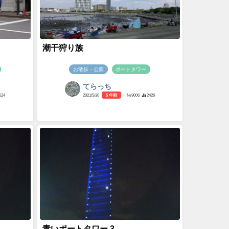
潮干狩り族
お散歩・公園
ポートタワー
てらっち
524
2021/5/30
5 年前
- №9006
2426
青いポートタワー 3