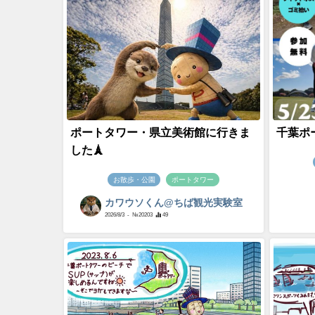
ポートタワー・県立美術館に行きま
千葉ポ
した🗼
お散歩・公園
ポートタワー
カワウソくん@ちば観光実験室
2026/8/3
- №20203
49