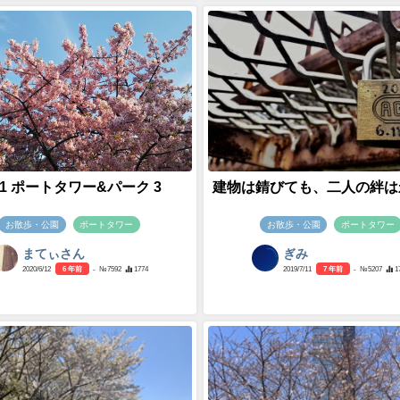
 3/1 ポートタワー&パーク 3
建物は錆びても、二人の絆は
お散歩・公園
ポートタワー
お散歩・公園
ポートタワー
まてぃさん
ぎみ
2020/6/12
6 年前
- №7592
1774
2019/7/11
7 年前
- №5207
1