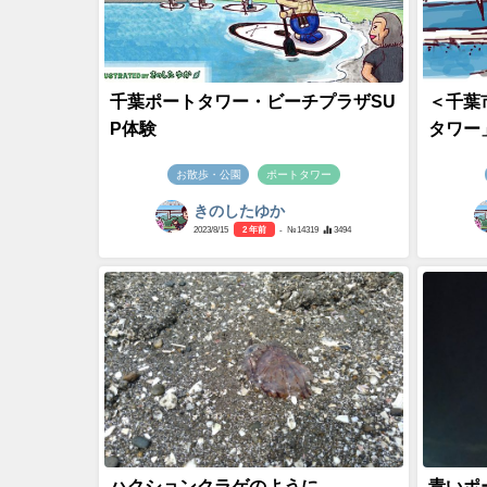
千葉ポートタワー・ビーチプラザSU
＜千葉
P体験
タワー
お散歩・公園
ポートタワー
きのしたゆか
2023/8/15
2 年前
- №14319
3494
ハクションクラゲのように
青いポ