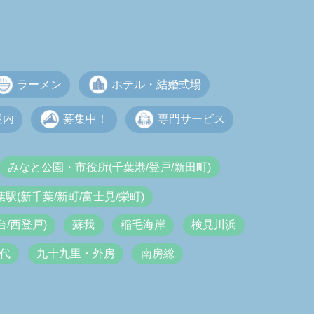
ラーメン
ホテル・結婚式場
案内
募集中！
専門サービス
みなと公園・市役所(千葉港/登戸/新田町)
葉駅(新千葉/新町/富士見/栄町)
/西登戸)
蘇我
稲毛海岸
検見川浜
代
九十九里・外房
南房総