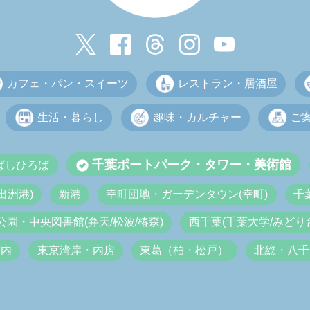
カフェ・パン・スイーツ
レストラン・居酒屋
生活・暮らし
趣味・カルチャー
ご
千葉ポートパーク・タワー・美術館
ばしひろば
出洲港)
新港
幸町団地・ガーデンタウン(幸町)
千
公園・中央図書館(弁天/松波/椿森)
西千葉(千葉大学/みどり台
市内
東京湾岸・内房
東葛（柏・松戸）
北総・八千