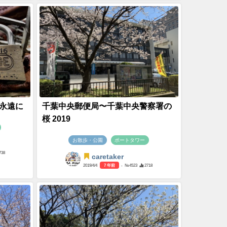
永遠に
千葉中央郵便局〜千葉中央警察署の
桜 2019
お散歩・公園
ポートタワー
738
caretaker
2019/4/4
7 年前
- №4523
2718