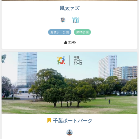
風太ァズ
お散歩・公園
動物公園
2145
千葉ポートパーク