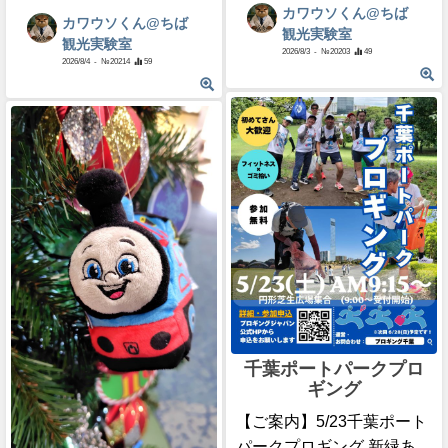
カワウソくん@ちば
カワウソくん@ちば
観光実験室
観光実験室
2026/8/3
- №20203
49
2026/8/4
- №20214
59
千葉ポートパークプロ
ギング
【ご案内】5/23千葉ポート
パークプロギング 新緑あ