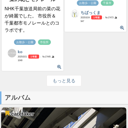
お散歩・公園
千葉市
NHK千葉放送局前の菜の花
ちばっくま
が綺麗でした。 市役所＆
2025/3/24
1 年前
- №17473
947
千葉都市モノレールとのコ
ラボです。
お散歩・公園
市役所
ko
2025/3/21
1 年前
- №17445
1049
もっと見る
アルバム
caretaker