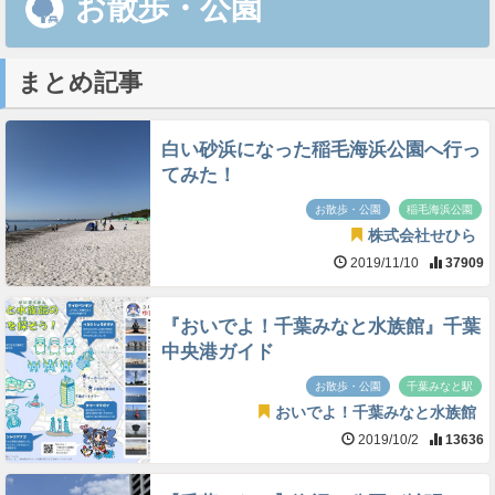
お散歩・公園
まとめ記事
白い砂浜になった稲毛海浜公園へ行っ
てみた！
お散歩・公園
稲毛海浜公園
株式会社せひら
2019/11/10
37909
『おいでよ！千葉みなと水族館』千葉
中央港ガイド
お散歩・公園
千葉みなと駅
おいでよ！千葉みなと水族館
2019/10/2
13636