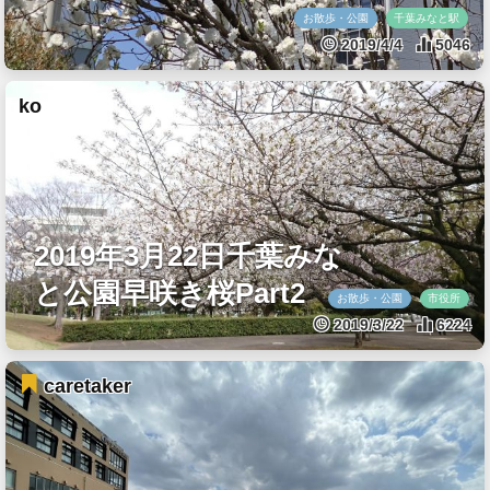
お散歩・公園
千葉みなと駅
2019/4/4
5046
ko
2019年3月22日千葉みな
と公園早咲き桜Part2
お散歩・公園
市役所
2019/3/22
6224
caretaker