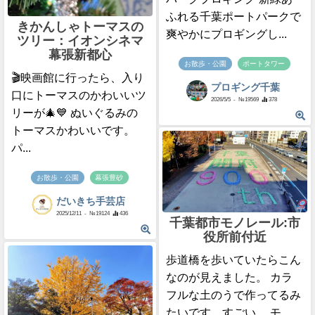
ふれる千葉ポートパークで
きかんしゃトーマスの
爽やかにプロギングし...
ツリー：イオンシネマ
幕張新都心
お散歩・公園
ポートタワー
🎬映画館に行ったら、入り
プロギング千葉
口にトーマスのかわいいツ
2026/5/5
- №19569
378
リーが🎄💙 ぬいぐるみの
トーマスかわいいです。
パ...
お散歩・公園
幕張豊砂
だいきち手芸店
2025/12/11
- №19124
436
千葉都市モノレール:市
役所前付近
歩道橋を歩いていたらこん
なのが見えました。 カラ
フルな土のうで作ってるみ
たいです。すごい。 モ...