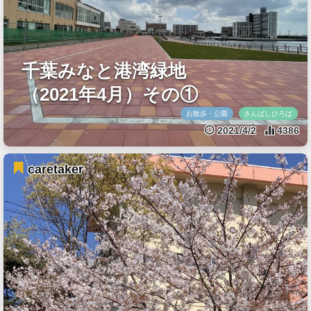
千葉みなと港湾緑地
（2021年4月）その①
お散歩・公園
さんばしひろば
2021/4/2
4386
caretaker