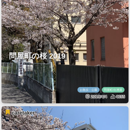
問屋町の桜 2019
お散歩・公園
問屋町/出洲港
2019/4/4
4655
caretaker