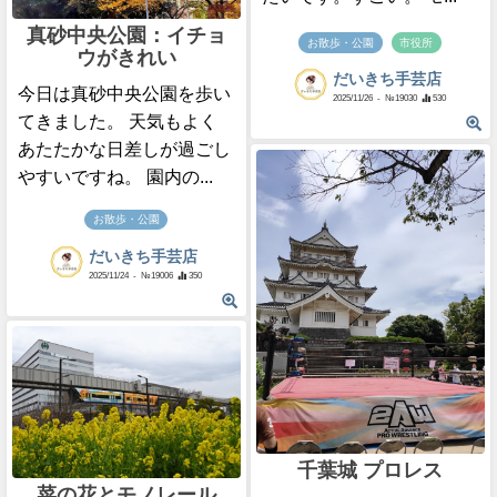
真砂中央公園：イチョ
お散歩・公園
市役所
ウがきれい
だいきち手芸店
今日は真砂中央公園を歩い
2025/11/26
- №19030
530
てきました。 天気もよく
あたたかな日差しが過ごし
やすいですね。 園内の...
お散歩・公園
だいきち手芸店
2025/11/24
- №19006
350
千葉城 プロレス
菜の花とモノレール