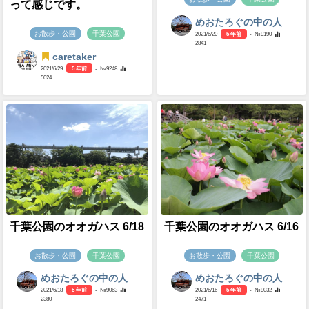
って感じです。
めおたろぐの中の人
お散歩・公園
千葉公園
2021/6/20
5 年前
- №9190
2841
caretaker
2021/6/29
5 年前
- №9248
5024
千葉公園のオオガハス 6/18
千葉公園のオオガハス 6/16
お散歩・公園
千葉公園
お散歩・公園
千葉公園
めおたろぐの中の人
めおたろぐの中の人
2021/6/18
5 年前
- №9063
2021/6/16
5 年前
- №9032
2380
2471