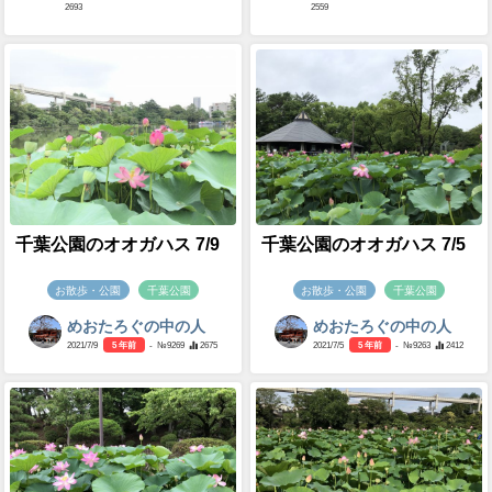
2693
2559
千葉公園のオオガハス 7/9
千葉公園のオオガハス 7/5
お散歩・公園
千葉公園
お散歩・公園
千葉公園
めおたろぐの中の人
めおたろぐの中の人
2021/7/9
5 年前
- №9269
2675
2021/7/5
5 年前
- №9263
2412