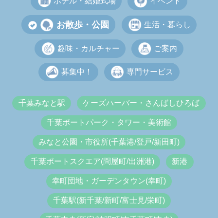
ホテル・結婚式場
イベント
お散歩・公園
生活・暮らし
趣味・カルチャー
ご案内
募集中！
専門サービス
千葉みなと駅
ケーズハーバー・さんばしひろば
千葉ポートパーク・タワー・美術館
みなと公園・市役所(千葉港/登戸/新田町)
千葉ポートスクエア(問屋町/出洲港)
新港
幸町団地・ガーデンタウン(幸町)
千葉駅(新千葉/新町/富士見/栄町)