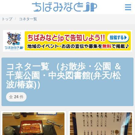
トップ
コネタ一覧
コネタ一覧 （お散歩・公園 ＆
千葉公園・中央図書館(弁天/松
波/椿森)）
全
24
件