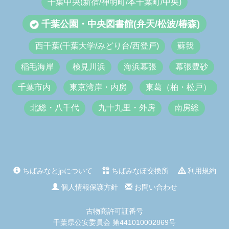
千葉中央(新宿/神明町/本千葉町/中央)
千葉公園・中央図書館(弁天/松波/椿森)
西千葉(千葉大学/みどり台/西登戸)
蘇我
稲毛海岸
検見川浜
海浜幕張
幕張豊砂
千葉市内
東京湾岸・内房
東葛（柏・松戸）
北総・八千代
九十九里・外房
南房総
ちばみなとjpについて
ちばみなぽ交換所
利用規約
個人情報保護方針
お問い合わせ
古物商許可証番号
千葉県公安委員会 第441010002869号