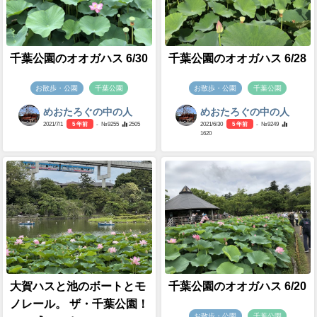
千葉公園のオオガハス 6/30
千葉公園のオオガハス 6/28
お散歩・公園
千葉公園
お散歩・公園
千葉公園
めおたろぐの中の人
めおたろぐの中の人
2021/7/1
5 年前
- №9255
2505
2021/6/30
5 年前
- №9249
1620
大賀ハスと池のボートとモ
千葉公園のオオガハス 6/20
ノレール。 ザ・千葉公園！
お散歩・公園
千葉公園