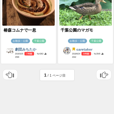
椿森コムナで一息
千葉公園のマガモ
お散歩・公園
千葉公園
お散歩・公園
千葉公園
劇団みちたか
caretaker
2019/3/25
7 年前
- №4363
2018/6/24
8 年前
- №3545
2599
2042
1
/ 1 ページ目