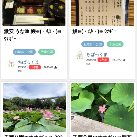
激安 うな重 鰻∈(・◎・)∋
鰻∈(・◎・)∋ ｳﾅｷﾞｰ
ｳﾅｷﾞｰ
お散歩・公園
千葉公園
お散歩・公園
千葉公園
ちばっくま
2025/3/21
1 年前
- №17443
ちばっくま
815
2025/3/21
1 年前
- №17444
968