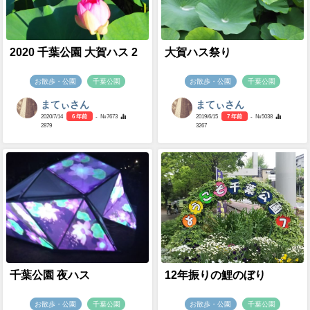
2020 千葉公園 大賀ハス 2
大賀ハス祭り
お散歩・公園
千葉公園
お散歩・公園
千葉公園
まてぃさん
まてぃさん
2020/7/14
6 年前
- №7673
2019/6/15
7 年前
- №5038
2879
3267
千葉公園 夜ハス
12年振りの鯉のぼり
お散歩・公園
千葉公園
お散歩・公園
千葉公園