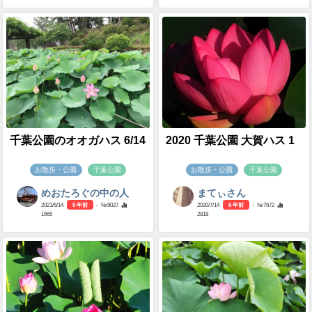
千葉公園のオオガハス 6/14
2020 千葉公園 大賀ハス 1
お散歩・公園
千葉公園
お散歩・公園
千葉公園
めおたろぐの中の人
まてぃさん
2021/6/14
5 年前
- №9027
2020/7/14
6 年前
- №7672
1665
2818