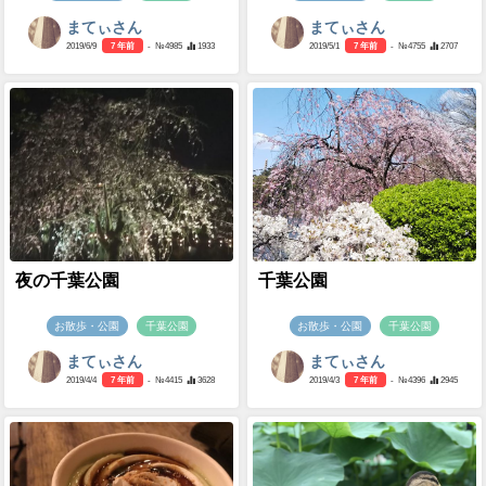
まてぃさん
まてぃさん
2019/6/9
7 年前
- №4985
1933
2019/5/1
7 年前
- №4755
2707
夜の千葉公園
千葉公園
お散歩・公園
千葉公園
お散歩・公園
千葉公園
まてぃさん
まてぃさん
2019/4/4
7 年前
- №4415
3628
2019/4/3
7 年前
- №4396
2945