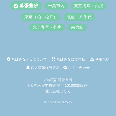
幕張豊砂
千葉市内
東京湾岸・内房
東葛（柏・松戸）
北総・八千代
九十九里・外房
南房総
ちばみなとjpについて
ちばみなぽ交換所
利用規約
個人情報保護方針
お問い合わせ
古物商許可証番号
千葉県公安委員会 第441010002869号
株式会社せひら
© chibaminato.jp