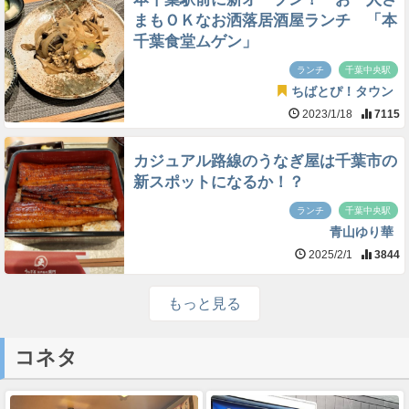
まもＯＫなお洒落居酒屋ランチ 「本
千葉食堂ムゲン」
ランチ
千葉中央駅
ちばとぴ！タウン
2023/1/18
7115
カジュアル路線のうなぎ屋は千葉市の
新スポットになるか！？
ランチ
千葉中央駅
青山ゆり華
2025/2/1
3844
もっと見る
コネタ