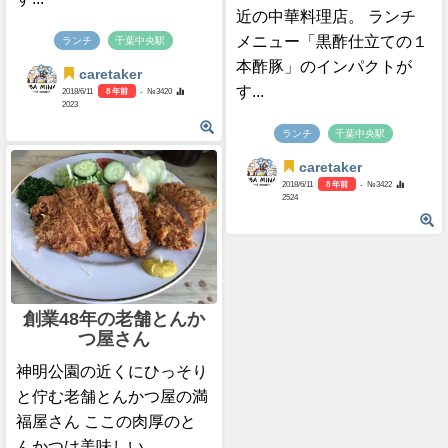
近の中華料理店。 ランチ
メニュー「黒酢仕立ての１
ランチ
千葉中央駅
本酢豚」のインパクトが
caretaker
す...
2018/6/11
8 年前
- №3420
2023
ランチ
千葉中央駅
caretaker
2018/6/11
8 年前
- №3422
2524
創業48年の老舗とんか
つ屋さん
神明公園の近くにひっそり
と佇む老舗とんかつ屋の満
福屋さん ここの肉厚のと
んかつは美味しい。 ...