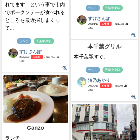
れてます という事で市内
ランチ
千葉中央駅
でポークソテーが食べれる
すけさんぽ
ところを最近探しまくっ
2025/1/18
1 年前
- №17196
て...
1200
ランチ
千葉中央駅
本千葉グリル
すけさんぽ
本千葉駅すぐ。
2025/1/20
1 年前
- №17207
1016
ランチ
千葉中央駅
湊乃あかり
2020/9/18
5 年前
- №8066
1837
Ganzo
ランチ