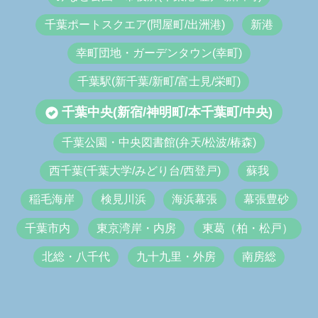
千葉ポートスクエア(問屋町/出洲港)
新港
幸町団地・ガーデンタウン(幸町)
千葉駅(新千葉/新町/富士見/栄町)
千葉中央(新宿/神明町/本千葉町/中央)
千葉公園・中央図書館(弁天/松波/椿森)
西千葉(千葉大学/みどり台/西登戸)
蘇我
稲毛海岸
検見川浜
海浜幕張
幕張豊砂
千葉市内
東京湾岸・内房
東葛（柏・松戸）
北総・八千代
九十九里・外房
南房総