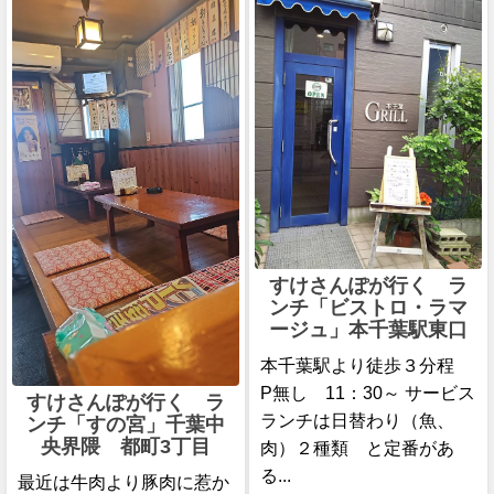
すけさんぽが行く ラ
ンチ「ビストロ・ラマ
ージュ」本千葉駅東口
本千葉駅より徒歩３分程
P無し 11：30～ サービス
すけさんぽが行く ラ
ランチは日替わり（魚、
ンチ「すの宮」千葉中
央界隈 都町3丁目
肉）２種類 と定番があ
る...
最近は牛肉より豚肉に惹か