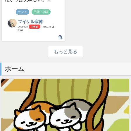
ランチ
千葉中央駅
マイケル寂聴
2018/4/28
8 年前
- №3178
3208
もっと見る
ホーム