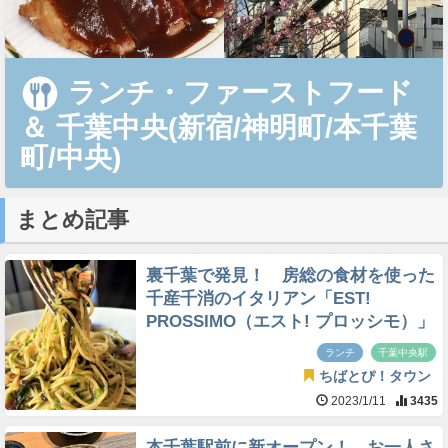
ランチ・ファーストフード
＆
千葉中央(新宿/神明町/本千葉
町/中央)
まとめ記事
裏千葉で発見！ 房総の食材を使った
千産千消のイタリアン「EST!
PROSSIMO（エスト! プロッシモ）」
ランチ
千葉中央駅
ちばとぴ！タウン
2023/1/11
3435
本千葉駅前に新オープン！ お一人さ