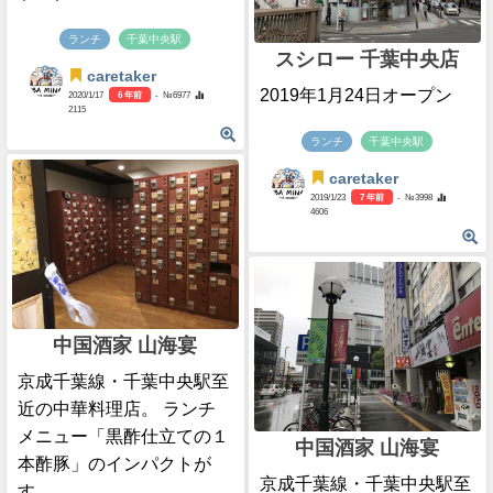
ランチ
千葉中央駅
スシロー 千葉中央店
caretaker
2019年1月24日オープン
2020/1/17
6 年前
- №6977
2115
ランチ
千葉中央駅
caretaker
2019/1/23
7 年前
- №3998
4606
中国酒家 山海宴
京成千葉線・千葉中央駅至
近の中華料理店。 ランチ
メニュー「黒酢仕立ての１
中国酒家 山海宴
本酢豚」のインパクトが
京成千葉線・千葉中央駅至
す...