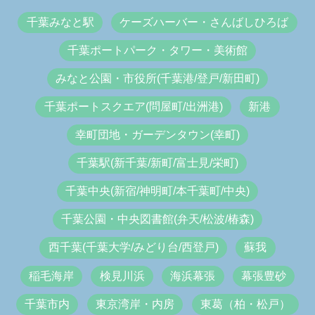
千葉みなと駅
ケーズハーバー・さんばしひろば
千葉ポートパーク・タワー・美術館
みなと公園・市役所(千葉港/登戸/新田町)
千葉ポートスクエア(問屋町/出洲港)
新港
幸町団地・ガーデンタウン(幸町)
千葉駅(新千葉/新町/富士見/栄町)
千葉中央(新宿/神明町/本千葉町/中央)
千葉公園・中央図書館(弁天/松波/椿森)
西千葉(千葉大学/みどり台/西登戸)
蘇我
稲毛海岸
検見川浜
海浜幕張
幕張豊砂
千葉市内
東京湾岸・内房
東葛（柏・松戸）