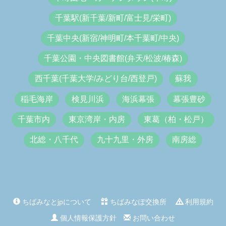
千葉駅(新千葉/新町/富士見/栄町)
千葉中央(新宿/神明町/本千葉町/中央)
千葉公園・中央図書館(弁天/松波/椿森)
西千葉(千葉大学/みどり台/西登戸)
蘇我
稲毛海岸
検見川浜
海浜幕張
幕張豊砂
千葉市内
東京湾岸・内房
東葛（柏・松戸）
北総・八千代
九十九里・外房
南房総
ちばみなとjpについて
ちばみなぽ交換所
利用規約
個人情報保護方針
お問い合わせ