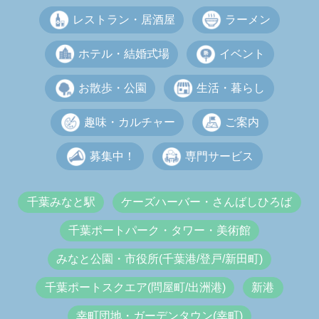
レストラン・居酒屋
ラーメン
ホテル・結婚式場
イベント
お散歩・公園
生活・暮らし
趣味・カルチャー
ご案内
募集中！
専門サービス
千葉みなと駅
ケーズハーバー・さんばしひろば
千葉ポートパーク・タワー・美術館
みなと公園・市役所(千葉港/登戸/新田町)
千葉ポートスクエア(問屋町/出洲港)
新港
幸町団地・ガーデンタウン(幸町)