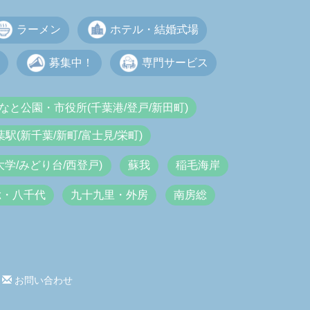
ラーメン
ホテル・結婚式場
募集中！
専門サービス
なと公園・市役所(千葉港/登戸/新田町)
葉駅(新千葉/新町/富士見/栄町)
大学/みどり台/西登戸)
蘇我
稲毛海岸
総・八千代
九十九里・外房
南房総
お問い合わせ