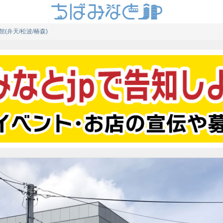
(弁天/松波/椿森)