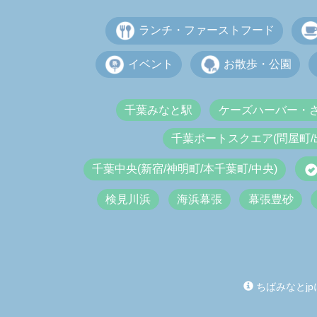
ランチ・ファーストフード
イベント
お散歩・公園
千葉みなと駅
ケーズハーバー・
千葉ポートスクエア(問屋町/
千葉中央(新宿/神明町/本千葉町/中央)
検見川浜
海浜幕張
幕張豊砂
ちばみなとjp