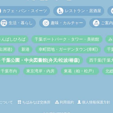
カフェ・パン・スイーツ
レストラン・居酒屋
生活・暮らし
趣味・カルチャー
ご案内
さんばしひろば
千葉ポートパーク・タワー・美術館
み
出洲港)
新港
幸町団地・ガーデンタウン(幸町)
千
千葉公園・中央図書館(弁天/松波/椿森)
西千葉(千葉
千葉市内
東京湾岸・内房
東葛（柏・松戸）
北
について
ちばみなぽ交換所
利用規約
個人情報保護方針