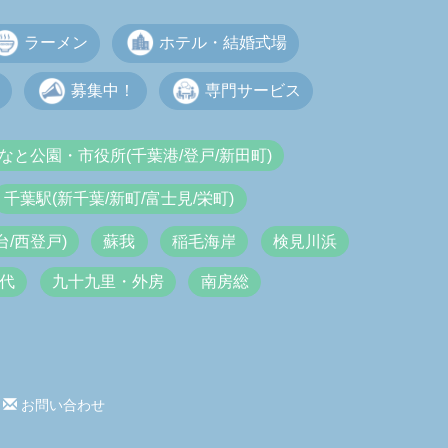
ラーメン
ホテル・結婚式場
募集中！
専門サービス
なと公園・市役所(千葉港/登戸/新田町)
千葉駅(新千葉/新町/富士見/栄町)
/西登戸)
蘇我
稲毛海岸
検見川浜
代
九十九里・外房
南房総
お問い合わせ