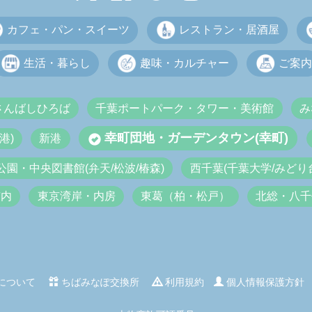
カフェ・パン・スイーツ
レストラン・居酒屋
生活・暮らし
趣味・カルチャー
ご案内
さんばしひろば
千葉ポートパーク・タワー・美術館
み
幸町団地・ガーデンタウン(幸町)
港)
新港
公園・中央図書館(弁天/松波/椿森)
西千葉(千葉大学/みどり台
市内
東京湾岸・内房
東葛（柏・松戸）
北総・八千
について
ちばみなぽ交換所
利用規約
個人情報保護方針