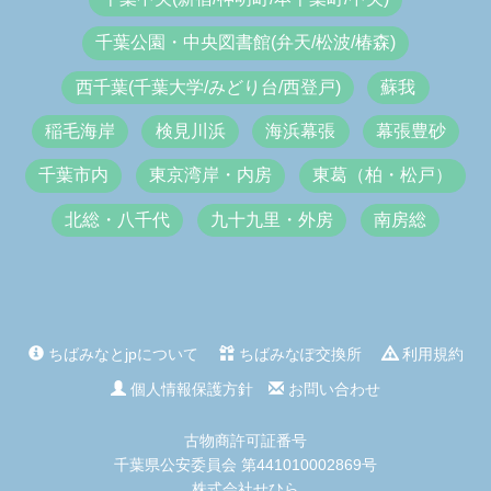
千葉公園・中央図書館(弁天/松波/椿森)
西千葉(千葉大学/みどり台/西登戸)
蘇我
稲毛海岸
検見川浜
海浜幕張
幕張豊砂
千葉市内
東京湾岸・内房
東葛（柏・松戸）
北総・八千代
九十九里・外房
南房総
ちばみなとjpについて
ちばみなぽ交換所
利用規約
個人情報保護方針
お問い合わせ
古物商許可証番号
千葉県公安委員会 第441010002869号
株式会社せひら