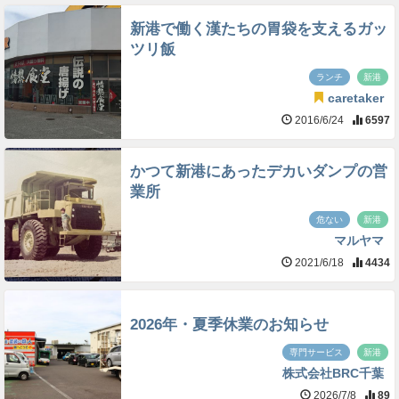
新港で働く漢たちの胃袋を支えるガッ
ツリ飯
ランチ
新港
caretaker
2016/6/24
6597
かつて新港にあったデカいダンプの営
業所
危ない
新港
マルヤマ
2021/6/18
4434
2026年・夏季休業のお知らせ
専門サービス
新港
株式会社BRC千葉
2026/7/8
89