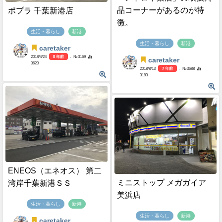
品コーナーがあるのが特
ポプラ 千葉新港店
徴。
生活・暮らし
新港
生活・暮らし
新港
caretaker
2018/4/24
8 年前
- №3169
caretaker
3623
2018/8/13
7 年前
- №3688
3183
ENEOS（エネオス） 第二
ミニストップ メガガイア
湾岸千葉新港ＳＳ
美浜店
生活・暮らし
新港
生活・暮らし
新港
caretaker