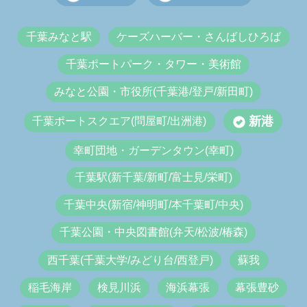
千葉みなと駅
ケーズハーバー・さんばしひろば
千葉ポートパーク・タワー・美術館
みなと公園・市役所(千葉港/登戸/新田町)
新港
千葉ポートスクエア(問屋町/出洲港)
幸町団地・ガーデンタウン(幸町)
千葉駅(新千葉/新町/富士見/栄町)
千葉中央(新宿/神明町/本千葉町/中央)
千葉公園・中央図書館(弁天/松波/椿森)
西千葉(千葉大学/みどり台/西登戸)
蘇我
稲毛海岸
検見川浜
海浜幕張
幕張豊砂