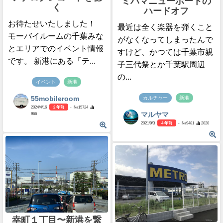
ミハマニューポートの
く
ハードオフ
お待たせいたしました！
最近は全く楽器を弾くこと
モーバイルームの千葉みな
がなくなってしまったんで
とエリアでのイベント情報
すけど、かつては千葉市親
です。 新港にある「テ...
子三代祭とか千葉駅周辺
の...
イベント
新港
55mobileroom
カルチャー
新港
2024/4/16
2 年前
- №15724
966
マルヤマ
2021/9/3
4 年前
- №9481
2020
幸町１丁目〜新港を繋