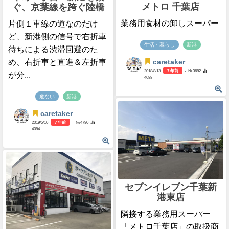
メトロ 千葉店
ぐ、京葉線を跨ぐ陸橋
業務用食材の卸しスーパー
片側１車線の道なのだけ
ど、新港側の信号で右折車
生活・暮らし
新港
待ちによる渋滞回避のた
め、右折車と直進＆左折車
caretaker
2018/8/13
7 年前
- №3682
が分...
4688
危ない
新港
caretaker
2019/5/10
7 年前
- №4790
4084
セブンイレブン千葉新
港東店
隣接する業務用スーパー
「メトロ千葉店」の取扱商