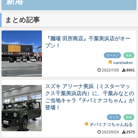
新港
まとめ記事
『麺場 田所商店』千葉美浜店がオー
プン！
ラーメン
新港
caretaker
2022/7/28
8001
スズキ アリーナ美浜（ミスターマッ
クス千葉美浜店内）に、千葉みなとの
ご当地キャラ『チバミナコちゃん』が
登場！
キャラ
新港
チバミナコちゃんねる
2023/5/24
2575