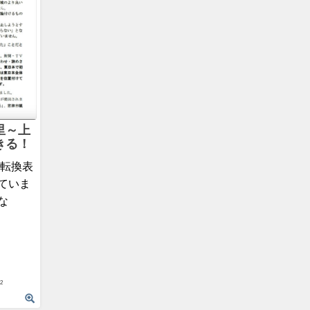
里～上
きる！
ス転換表
ていま
な
2