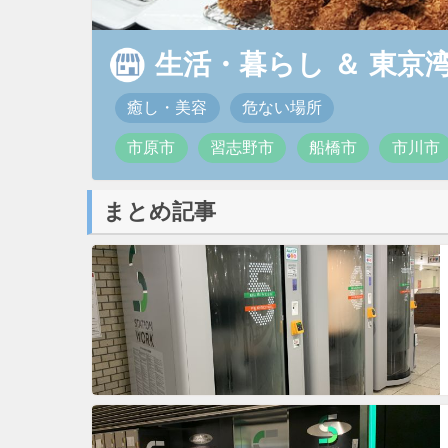
生活・暮らし
＆
東京
癒し・美容
危ない場所
市原市
習志野市
船橋市
市川市
まとめ記事