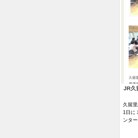
JR
久留里
1日に
ンター