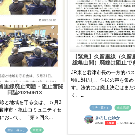
【緊急】久留里線（久留
総亀山間）廃線は阻止で
JR東と君津市長の一方的バ
明に対抗し、住民の声を集め
久留里線廃止問題・阻止奮闘
す。法的には廃止決定はまだ
日誌20250613
く、...
線と地域を守る会は、 ５月3
生活・暮らし
東京湾岸
 君津市・亀山コミュニティセ
において、 「第３回久...
きのしたゆか
2025/3/8
1 年前
- №17408
55
生活・暮らし
木更津