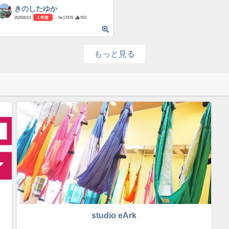
きのしたゆか
2025/6/13
1 年前
- №17978
553
もっと見る
studio eArk