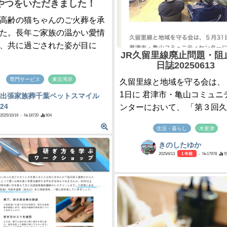
やつをいただきました！
高齢の猫ちゃんのご火葬を承
た。長年ご家族の温かい愛情
、共に過ごされた姿が目に
JR久留里線廃止問題・阻
日誌20250613
専門サービス
東京湾岸
久留里線と地域を守る会は、 
1日に 君津市・亀山コミュニ
出張家族葬千葉ペットスマイル
ンターにおいて、 「第３回久..
24
2025/10/19
- №18720
604
生活・暮らし
木更津
きのしたゆか
2025/6/13
1 年前
- №17978
5