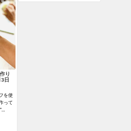
作り
月3日
フを使
作って
..