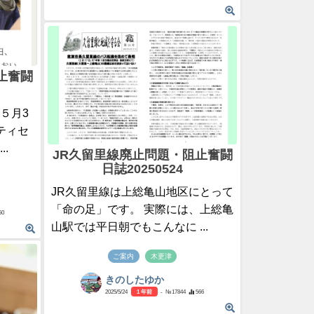
止奮闘
５月3
ティセ
.
JR久留里線廃止問題・阻止奮闘
日誌20250524
JR久留里線は上総亀山地区にとって
「命の足」です。 実際には、上総亀
50
山駅では平日朝でもこんなに ...
ご案内
木更津
きのしたゆか
2025/5/24
1 年前
- №17844
566