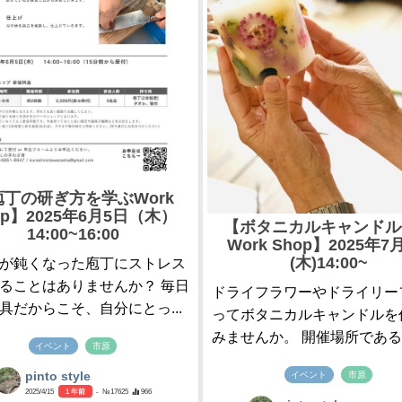
庖丁の研ぎ方を学ぶWork
op】2025年6月5日（木）
【ボタニカルキャンドル
14:00~16:00
Work Shop】2025年7
(木)14:00~
が鈍くなった庖丁にストレス
ることはありませんか？ 毎日
ドライフラワーやドライリー
具だからこそ、自分にとっ...
ってボタニカルキャンドルを
みませんか。 開催場所である”.
イベント
市原
イベント
市原
pinto style
2025/4/15
1 年前
- №17625
966