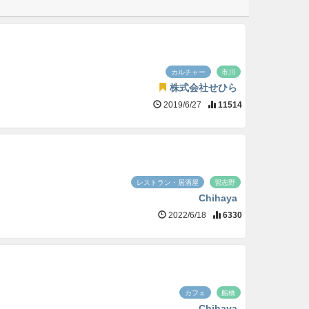
カルチャー
市川
株式会社せひら
2019/6/27
11514
レストラン・居酒屋
習志野
Chihaya
2022/6/18
6330
カフェ
船橋
Chihaya