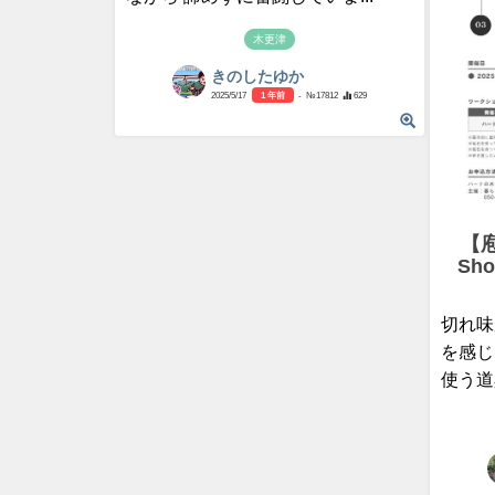
木更津
きのしたゆか
2025/5/17
1 年前
- №17812
629
【
Sh
切れ味
を感じ
使う道