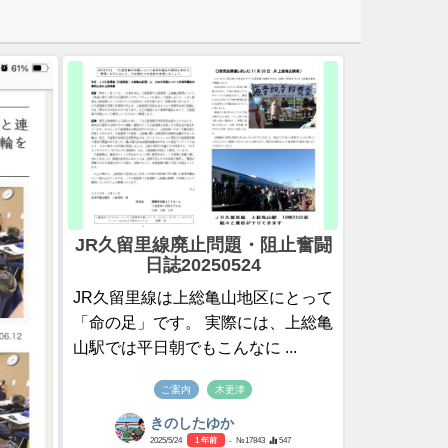
JR久留里線廃止問題・阻止奮闘
日誌20250524
JR久留里線は上総亀山地区にとって
「命の足」です。 実際には、上総亀
山駅では平日朝でもこんなに ...
ご案内
木更津
きのしたゆか
2025/5/24
1 年前
- №17843
547