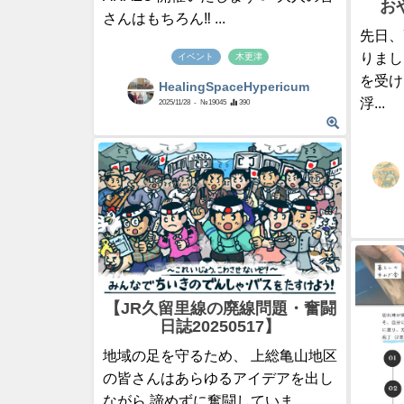
お
さんはもちろん‼️⁡ ...
先日、
りまし
イベント
木更津
を受け
HealingSpaceHypericum
浮...
2025/11/28
- №19045
390
【JR久留里線の廃線問題・奮闘
日誌20250517】
地域の足を守るため、 上総亀山地区
の皆さんはあらゆるアイデアを出し
ながら 諦めずに奮闘していま...