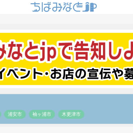
浦安市
袖ヶ浦市
木更津市