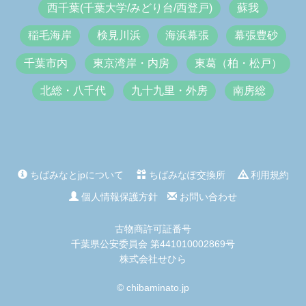
西千葉(千葉大学/みどり台/西登戸)
蘇我
稲毛海岸
検見川浜
海浜幕張
幕張豊砂
千葉市内
東京湾岸・内房
東葛（柏・松戸）
北総・八千代
九十九里・外房
南房総
ちばみなとjpについて
ちばみなぽ交換所
利用規約
個人情報保護方針
お問い合わせ
古物商許可証番号
千葉県公安委員会 第441010002869号
株式会社せひら
© chibaminato.jp