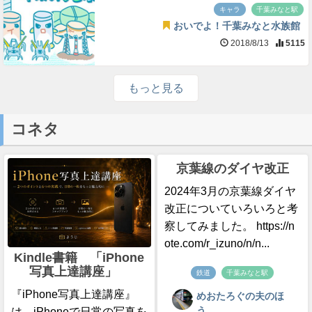
キャラ
千葉みなと駅
おいでよ！千葉みなと水族館
2018/8/13
5115
もっと見る
コネタ
京葉線のダイヤ改正
2024年3月の京葉線ダイヤ
改正についていろいろと考
察してみました。 https://n
ote.com/r_izuno/n/n...
Kindle書籍 「iPhone
写真上達講座」
鉄道
千葉みなと駅
『iPhone写真上達講座』
めおたろぐの夫のほ
う
は、iPhoneで日常の写真を