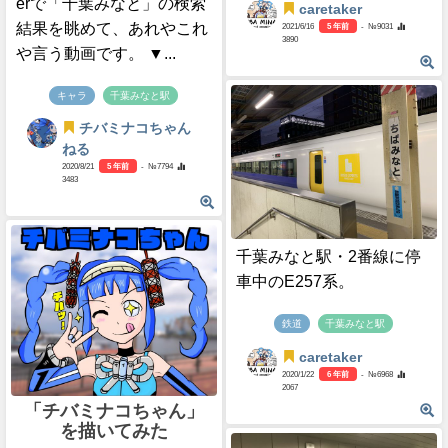
erで「千葉みなと」の検索
caretaker
結果を眺めて、あれやこれ
2021/6/16
5 年前
- №9031
3890
や言う動画です。 ▼...
キャラ
千葉みなと駅
チバミナコちゃん
ねる
2020/8/21
5 年前
- №7794
3483
千葉みなと駅・2番線に停
車中のE257系。
鉄道
千葉みなと駅
caretaker
2020/1/22
6 年前
- №6968
2067
「チバミナコちゃん」
を描いてみた