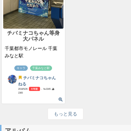
チバミナコちゃん等身
大パネル
千葉都市モノレール 千葉
みなと駅
キャラ
千葉みなと駅
チバミナコちゃん
ねる
2018/5/26
8 年前
- №3345
2365
もっと見る
アルバム