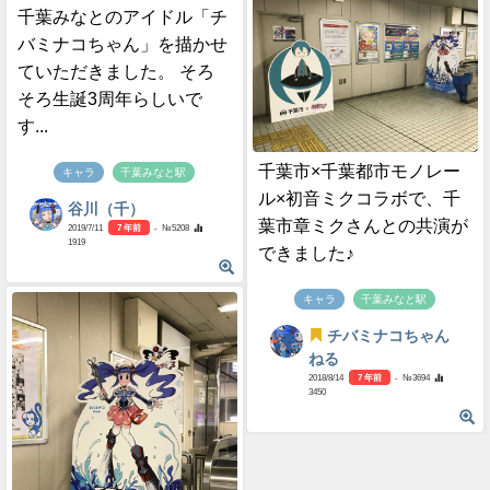
千葉みなとのアイドル「チ
バミナコちゃん」を描かせ
ていただきました。 そろ
そろ生誕3周年らしいで
す...
千葉市×千葉都市モノレー
キャラ
千葉みなと駅
ル×初音ミクコラボで、千
谷川（千）
葉市章ミクさんとの共演が
2019/7/11
7 年前
- №5208
1919
できました♪
キャラ
千葉みなと駅
チバミナコちゃん
ねる
2018/8/14
7 年前
- №3694
3450