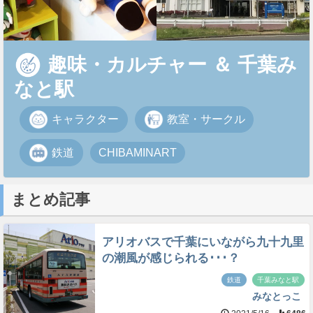
趣味・カルチャー
＆
千葉み
なと駅
キャラクター
教室・サークル
鉄道
CHIBAMINART
まとめ記事
アリオバスで千葉にいながら九十九里
の潮風が感じられる･･･？
鉄道
千葉みなと駅
みなとっこ