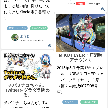
2024/4/9
2 年前
- №15705
853
もっと魅力的に撮りたい方
に向けたKindle電子書籍で
す...
教室・サークル
千葉みなと駅
ようじ
2026/6/25
- №19940
276
MIKU FLYER・戸閉時
アナウンス
2018年8月 千葉都市モノレ
ール・URBAN FLYER（ア
動画
ーバンフライヤー）０形
チバミナコちゃん、
（第２４編成007/008号
Twitterをダラダラ眺め
車）...
る。
チバミナコちゃんが、Twitt
カルチャー
千葉みなと駅