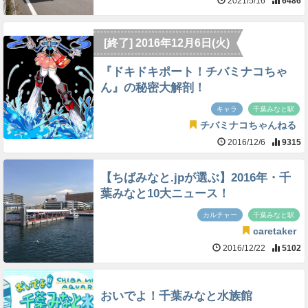
2021/5/16
6486
[終了] 2016年12月6日(火)
『ドキドキポート！チバミナコちゃ
ん』の秘密大解剖！
キャラ
千葉みなと駅
チバミナコちゃんねる
2016/12/6
9315
【ちばみなと.jpが選ぶ】2016年・千
葉みなと10大ニュース！
カルチャー
千葉みなと駅
caretaker
2016/12/22
5102
おいでよ！千葉みなと水族館