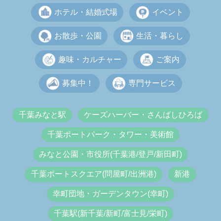
ホテル・結婚式場
イベント
お散歩・公園
生活・暮らし
趣味・カルチャー
ご案内
募集中！
専門サービス
千葉みなと駅
ケーズハーバー・さんばしひろば
千葉ポートパーク・タワー・美術館
みなと公園・市役所(千葉港/登戸/新田町)
千葉ポートスクエア(問屋町/出洲港)
新港
幸町団地・ガーデンタウン(幸町)
千葉駅(新千葉/新町/富士見/栄町)