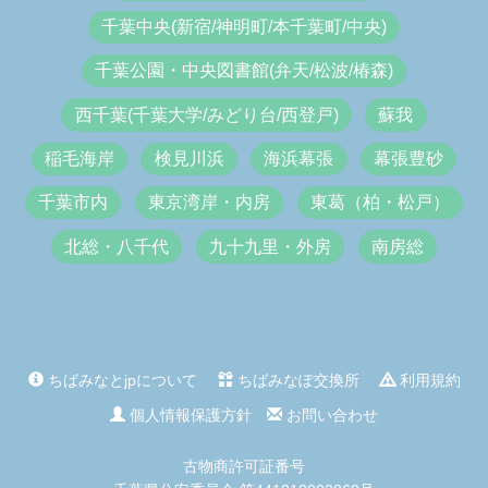
千葉中央(新宿/神明町/本千葉町/中央)
千葉公園・中央図書館(弁天/松波/椿森)
西千葉(千葉大学/みどり台/西登戸)
蘇我
稲毛海岸
検見川浜
海浜幕張
幕張豊砂
千葉市内
東京湾岸・内房
東葛（柏・松戸）
北総・八千代
九十九里・外房
南房総
ちばみなとjpについて
ちばみなぽ交換所
利用規約
個人情報保護方針
お問い合わせ
古物商許可証番号