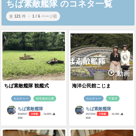
ちば素敵艦隊 のコネタ一覧
全
121
件 ・
1 / 6
ページ目
動画
ちば素敵艦隊 観艦式
海洋公民館こじま
カルチャー
稲毛海浜公園
カルチャー
千葉市
ちば素敵艦隊
ちば素敵艦隊
2018/5/27
8 年前
- №3353
2017/3/18
9 年前
- №1381
3006
4649