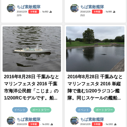
ちば素敵艦隊
ちば素敵艦隊
2016/12/29
9 年前
- №993
2016/12/29
9 年前
- №999
2379
2522
2016年8月28日 千葉みなと
2016年8月28日 千葉みなと
マリンフェスタ 2016 千葉
マリンフェスタ 2016 単縦
市海洋公民館「こじま」の
陣で進む1/200ラジコン艦
1/200RCモデルです。船...
隊。同じスケールの艦船...
イベント
ポートタワー
イベント
ポートタワー
ちば素敵艦隊
ちば素敵艦隊
2016/12/29
9 年前
- №1001
2016/12/29
9 年前
- №1002