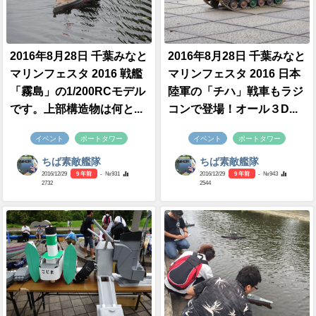
2016年8月28日 千葉みなと
2016年8月28日 千葉みなと
マリンフェスタ 2016 戦艦
マリンフェスタ 2016 日本
「霧島」の1/200RCモデル
陸軍の「チハ」戦車もラジ
です。上部構造物は何と...
コンで登場！オール３D...
イベント
ポートタワー
イベント
ポートタワー
ちば素敵艦隊
ちば素敵艦隊
2016/12/29
9 年前
- №931
2016/12/29
9 年前
- №943
2732
2544