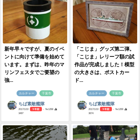
新年早々ですが、夏のイベ
「こじま」グッズ第二弾。
ントに向けて準備を始めて
「こじま」レリーフ額の試
います。まずは、昨年のマ
作品が完成しました！模型
リンフェスタでご要望の
の大きさは、ポストカー
強...
ド...
カルチャー
千葉市
カルチャー
千葉市
ちば素敵艦隊
ちば素敵艦隊
2017/1/10
9 年前
- №1268
2017/1/10
9 年前
- №1269
3497
3674