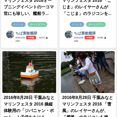
マリンフェスタ 2016オー
マリンフェスタ 2016 「こ
プニングイベントの一コマ
じま」のレイヤーさんが
世にも珍しい、艦船ラ...
「こじま」のラジコンを...
イベント
ポートタワー
イベント
ポートタワー
ちば素敵艦隊
ちば素敵艦隊
2016/12/29
9 年前
- №973
2016/12/29
9 年前
- №990
2359
3495
2016年8月28日 千葉みなと
2016年8月28日 千葉みなと
マリンフェスタ 2016 操縦
マリンフェスタ 2016 「雪
体験用の「ジバニャン・ボ
風」のレイヤーさんが、