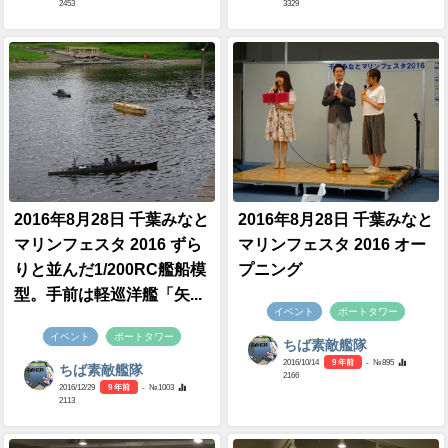
2453
3329
2016年8月28日 千葉みなと
2016年8月28日 千葉みなと
マリンフェスタ 2016 ずら
マリンフェスタ 2016 オー
りと並んだ1/200RC艦船模
プニング
型。手前は軽巡洋艦「矢...
イベント
ポートタワー
イベント
ポートタワー
ちば素敵艦隊
2016/10/14
9 年前
- №895
ちば素敵艦隊
2166
2016/12/29
9 年前
- №1003
2113