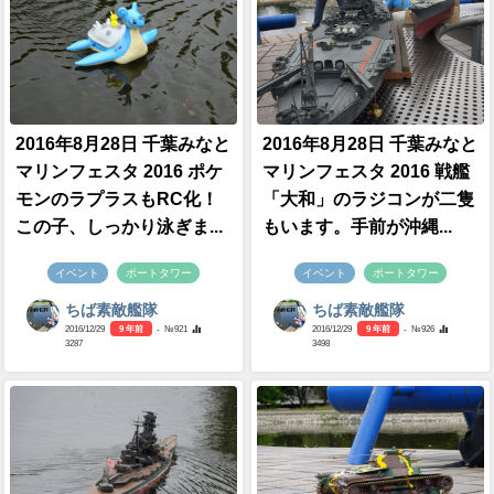
2016年8月28日 千葉みなと
2016年8月28日 千葉みなと
マリンフェスタ 2016 ポケ
マリンフェスタ 2016 戦艦
モンのラプラスもRC化！
「大和」のラジコンが二隻
この子、しっかり泳ぎま...
もいます。手前が沖縄...
イベント
ポートタワー
イベント
ポートタワー
ちば素敵艦隊
ちば素敵艦隊
2016/12/29
9 年前
- №921
2016/12/29
9 年前
- №926
3287
3498