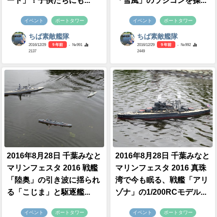
ート」！子供たちにも...
「雪風」のラジコンを操...
イベント
ポートタワー
イベント
ポートタワー
ちば素敵艦隊
ちば素敵艦隊
2016/12/29
9 年前
- №991
2016/12/29
9 年前
- №992
2137
2449
2016年8月28日 千葉みなと
2016年8月28日 千葉みなと
マリンフェスタ 2016 戦艦
マリンフェスタ 2016 真珠
「陸奥」の引き波に揺られ
湾で今も眠る、戦艦「アリ
る「こじま」と駆逐艦...
ゾナ」の1/200RCモデル...
イベント
ポートタワー
イベント
ポートタワー