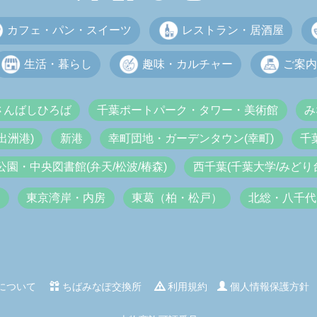
カフェ・パン・スイーツ
レストラン・居酒屋
生活・暮らし
趣味・カルチャー
ご案内
さんばしひろば
千葉ポートパーク・タワー・美術館
み
出洲港)
新港
幸町団地・ガーデンタウン(幸町)
千
公園・中央図書館(弁天/松波/椿森)
西千葉(千葉大学/みどり台
内
東京湾岸・内房
東葛（柏・松戸）
北総・八千代
について
ちばみなぽ交換所
利用規約
個人情報保護方針