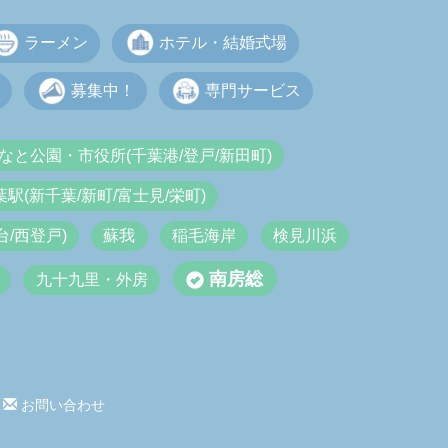
ラーメン
ホテル・結婚式場
募集中！
専門サービス
なと公園・市役所(千葉港/登戸/新田町)
葉駅(新千葉/新町/富士見/栄町)
/西登戸)
蘇我
稲毛海岸
検見川浜
南房総
九十九里・外房
お問い合わせ