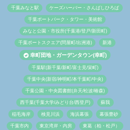
千葉みなと駅
ケーズハーバー・さんばしひろば
千葉ポートパーク・タワー・美術館
みなと公園・市役所(千葉港/登戸/新田町)
千葉ポートスクエア(問屋町/出洲港)
新港
幸町団地・ガーデンタウン(幸町)
千葉駅(新千葉/新町/富士見/栄町)
千葉中央(新宿/神明町/本千葉町/中央)
千葉公園・中央図書館(弁天/松波/椿森)
西千葉(千葉大学/みどり台/西登戸)
蘇我
稲毛海岸
検見川浜
海浜幕張
幕張豊砂
千葉市内
東京湾岸・内房
東葛（柏・松戸）