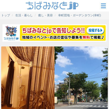
トップ
生活・暮らし
癒し・美容
幸町団地・ガーデンタウン(幸町)