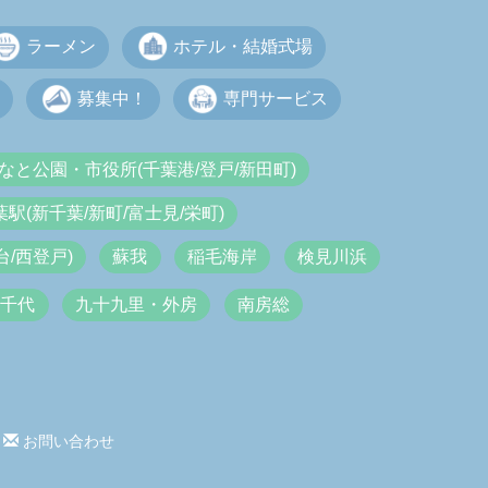
ラーメン
ホテル・結婚式場
募集中！
専門サービス
なと公園・市役所(千葉港/登戸/新田町)
葉駅(新千葉/新町/富士見/栄町)
/西登戸)
蘇我
稲毛海岸
検見川浜
八千代
九十九里・外房
南房総
お問い合わせ