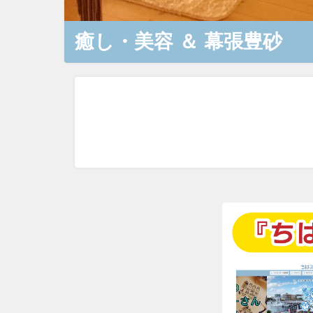
癒し・美容
＆
幕張豊砂