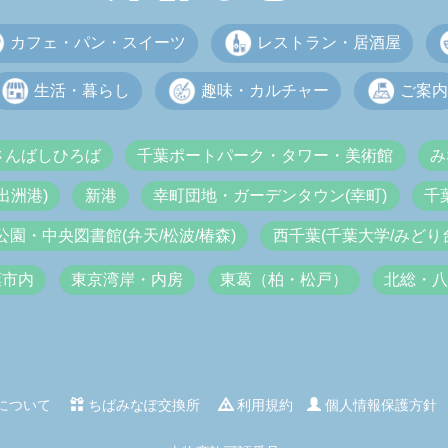
カフェ・パン・スイーツ
レストラン・居酒屋
生活・暮らし
趣味・カルチャー
ご案内
さんばしひろば
千葉ポートパーク・タワー・美術館
み
出洲港)
新港
幸町団地・ガーデンタウン(幸町)
千
公園・中央図書館(弁天/松波/椿森)
西千葉(千葉大学/みどり台
葉市内
東京湾岸・内房
東葛（柏・松戸）
北総・
について
ちばみなぽ交換所
利用規約
個人情報保護方針