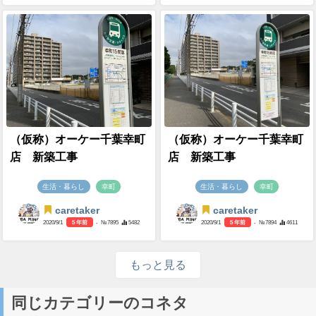
（仮称）オーケー千葉幸町
（仮称）オーケー千葉幸町
店 新築工事
店 新築工事
生活・暮らし
幸町
生活・暮らし
幸町
caretaker
caretaker
2020/9/1
5 年前
- №7895
5482
2020/9/1
5 年前
- №7894
4611
もっと見る
同じカテゴリーのコネタ