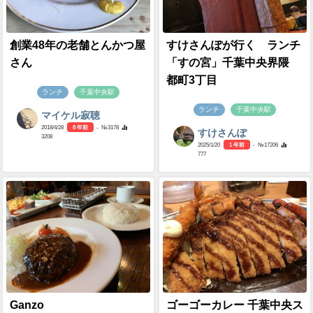
創業48年の老舗とんかつ屋
すけさんぽが行く ランチ
さん
「すの宮」千葉中央界隈
都町3丁目
ランチ
千葉中央駅
ランチ
千葉中央駅
マイケル寂聴
2018/4/28
8 年前
- №3178
すけさんぽ
3208
2025/1/20
1 年前
- №17206
777
Ganzo
ゴーゴーカレー 千葉中央ス