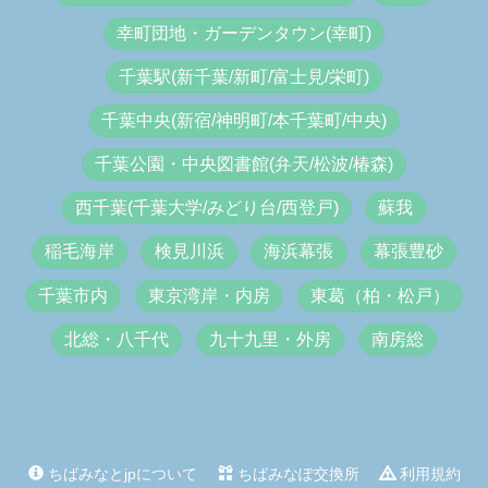
幸町団地・ガーデンタウン(幸町)
千葉駅(新千葉/新町/富士見/栄町)
千葉中央(新宿/神明町/本千葉町/中央)
千葉公園・中央図書館(弁天/松波/椿森)
西千葉(千葉大学/みどり台/西登戸)
蘇我
稲毛海岸
検見川浜
海浜幕張
幕張豊砂
千葉市内
東京湾岸・内房
東葛（柏・松戸）
北総・八千代
九十九里・外房
南房総
ちばみなとjpについて
ちばみなぽ交換所
利用規約