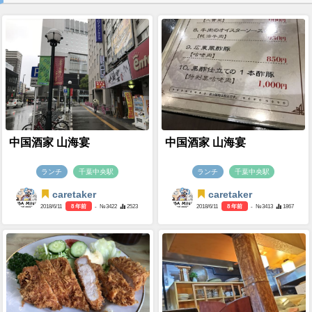
中国酒家 山海宴
中国酒家 山海宴
ランチ
千葉中央駅
ランチ
千葉中央駅
caretaker
caretaker
2018/6/11
8 年前
- №3422
2523
2018/6/11
8 年前
- №3413
1867