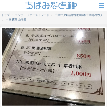
トップ
ランチ・ファーストフード
千葉中央(新宿/神明町/本千葉町/中央)
中国酒家 山海宴