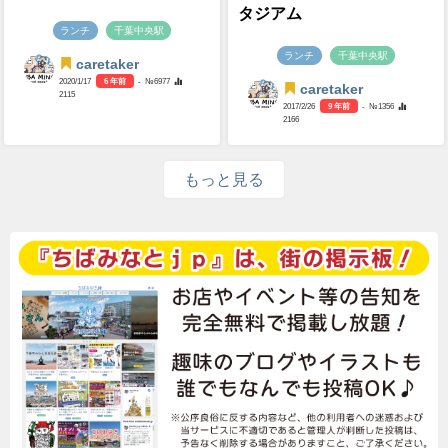
タジアム
ランチ
千葉中央駅
ランチ
千葉中央駅
caretaker
2020/1/17
6 年前
- №6977
caretaker
2115
2017/2/26
9 年前
- №1356
2166
もっと見る