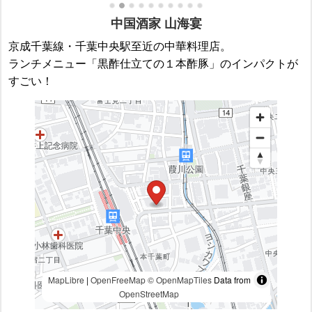
中国酒家 山海宴
京成千葉線・千葉中央駅至近の中華料理店。
ランチメニュー「黒酢仕立ての１本酢豚」のインパクトが
すごい！
MapLibre
|
OpenFreeMap
© OpenMapTiles
Data from
OpenStreetMap