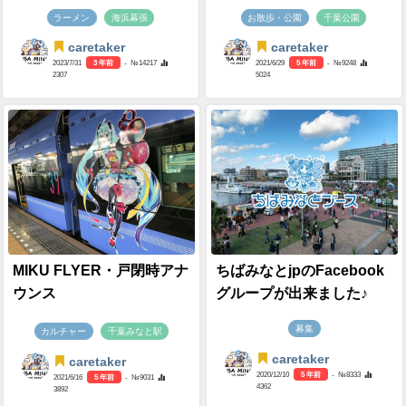
ラーメン
海浜幕張
お散歩・公園
千葉公園
caretaker
caretaker
2023/7/31
3 年前
- №14217
2021/6/29
5 年前
- №9248
2307
5024
MIKU FLYER・戸閉時アナ
ちばみなとjpのFacebook
ウンス
グループが出来ました♪
募集
カルチャー
千葉みなと駅
caretaker
caretaker
2020/12/10
5 年前
- №8333
2021/6/16
5 年前
- №9031
4362
3892