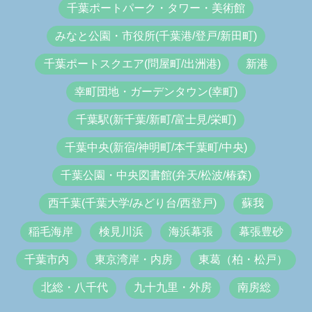
千葉ポートパーク・タワー・美術館
みなと公園・市役所(千葉港/登戸/新田町)
千葉ポートスクエア(問屋町/出洲港)
新港
幸町団地・ガーデンタウン(幸町)
千葉駅(新千葉/新町/富士見/栄町)
千葉中央(新宿/神明町/本千葉町/中央)
千葉公園・中央図書館(弁天/松波/椿森)
西千葉(千葉大学/みどり台/西登戸)
蘇我
稲毛海岸
検見川浜
海浜幕張
幕張豊砂
千葉市内
東京湾岸・内房
東葛（柏・松戸）
北総・八千代
九十九里・外房
南房総