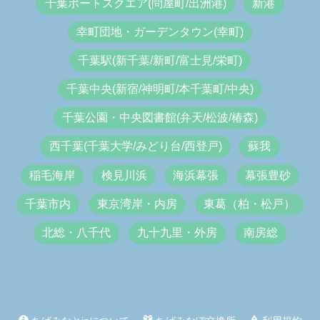
千葉ポートスクエア(問屋町/出洲港)
新港
幸町団地・ガーデンタウン(幸町)
千葉駅(新千葉/新町/富士見/栄町)
千葉中央(新宿/神明町/本千葉町/中央)
千葉公園・中央図書館(弁天/松波/椿森)
西千葉(千葉大学/みどり台/西登戸)
蘇我
稲毛海岸
検見川浜
海浜幕張
幕張豊砂
千葉市内
東京湾岸・内房
東葛（柏・松戸）
北総・八千代
九十九里・外房
南房総