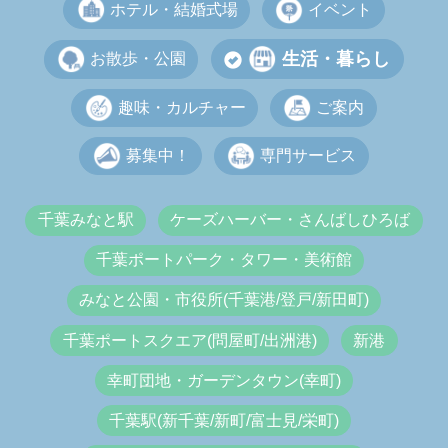
ホテル・結婚式場
イベント
生活・暮らし
お散歩・公園
趣味・カルチャー
ご案内
募集中！
専門サービス
千葉みなと駅
ケーズハーバー・さんばしひろば
千葉ポートパーク・タワー・美術館
みなと公園・市役所(千葉港/登戸/新田町)
千葉ポートスクエア(問屋町/出洲港)
新港
幸町団地・ガーデンタウン(幸町)
千葉駅(新千葉/新町/富士見/栄町)