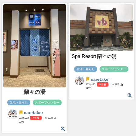
Spa Resort 蘭々の湯
生活・暮らし
スポーツセンター
caretaker
2018/4/27
8 年前
- №3340
1827
蘭々の湯
生活・暮らし
スポーツセンター
caretaker
2019/1/23
7 年前
- №3978
2306