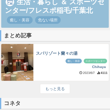
生活・暮らし
＆
スポーツセ
ンター/フレスポ稲毛/千葉北
癒し・美容
危ない場所
まとめ記事
スパリゾート蘭々の湯
癒し・美容
スポーツセンター
Chihaya
2023/6/7
4111
もっと見る
コネタ