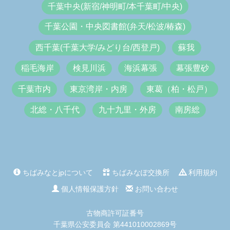
千葉中央(新宿/神明町/本千葉町/中央)
千葉公園・中央図書館(弁天/松波/椿森)
西千葉(千葉大学/みどり台/西登戸)
蘇我
稲毛海岸
検見川浜
海浜幕張
幕張豊砂
千葉市内
東京湾岸・内房
東葛（柏・松戸）
北総・八千代
九十九里・外房
南房総
ちばみなとjpについて
ちばみなぽ交換所
利用規約
個人情報保護方針
お問い合わせ
古物商許可証番号
千葉県公安委員会 第441010002869号