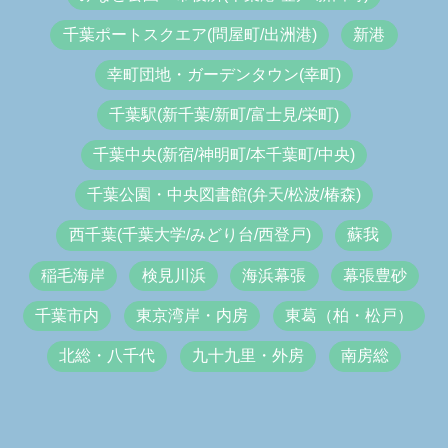
千葉ポートスクエア(問屋町/出洲港)
新港
幸町団地・ガーデンタウン(幸町)
千葉駅(新千葉/新町/富士見/栄町)
千葉中央(新宿/神明町/本千葉町/中央)
千葉公園・中央図書館(弁天/松波/椿森)
西千葉(千葉大学/みどり台/西登戸)
蘇我
稲毛海岸
検見川浜
海浜幕張
幕張豊砂
千葉市内
東京湾岸・内房
東葛（柏・松戸）
北総・八千代
九十九里・外房
南房総