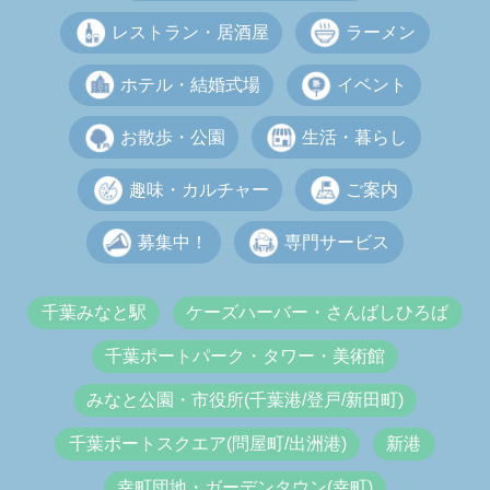
レストラン・居酒屋
ラーメン
ホテル・結婚式場
イベント
お散歩・公園
生活・暮らし
趣味・カルチャー
ご案内
募集中！
専門サービス
千葉みなと駅
ケーズハーバー・さんばしひろば
千葉ポートパーク・タワー・美術館
みなと公園・市役所(千葉港/登戸/新田町)
千葉ポートスクエア(問屋町/出洲港)
新港
幸町団地・ガーデンタウン(幸町)