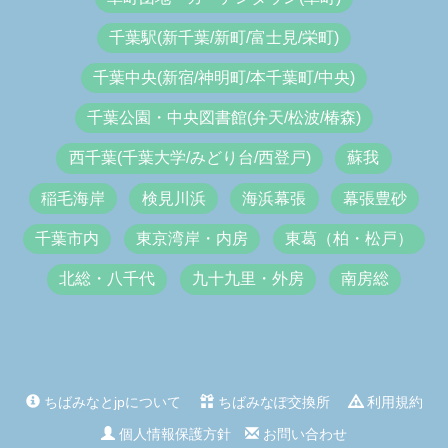
千葉駅(新千葉/新町/富士見/栄町)
千葉中央(新宿/神明町/本千葉町/中央)
千葉公園・中央図書館(弁天/松波/椿森)
西千葉(千葉大学/みどり台/西登戸)
蘇我
稲毛海岸
検見川浜
海浜幕張
幕張豊砂
千葉市内
東京湾岸・内房
東葛（柏・松戸）
北総・八千代
九十九里・外房
南房総
ちばみなとjpについて
ちばみなぽ交換所
利用規約
個人情報保護方針
お問い合わせ