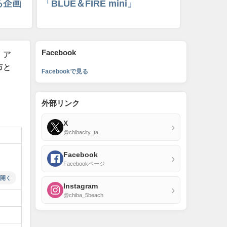
る企画
「BLUE＆FIRE mini」
Facebook
、ア
市と
Facebookで見る
外部リンク
X
›
@chibacity_ta
Facebook
›
Facebookページ
開く
Instagram
›
@chiba_5beach