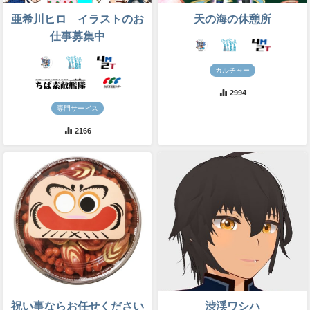
亜希川ヒロ イラストのお
天の海の休憩所
仕事募集中
カルチャー
2994
専門サービス
2166
祝い事ならお任せください
渋渓ワシハ