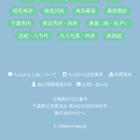
稲毛海岸
検見川浜
海浜幕張
幕張豊砂
千葉市内
東京湾岸・内房
東葛（柏・松戸）
北総・八千代
九十九里・外房
南房総
ちばみなとjpについて
ちばみなぽ交換所
利用規約
個人情報保護方針
お問い合わせ
古物商許可証番号
千葉県公安委員会 第441010002869号
株式会社せひら
© chibaminato.jp