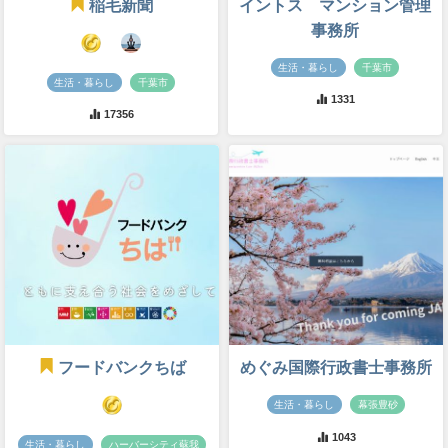
稲毛新聞
イントス マンション管理
事務所
生活・暮らし
千葉市
生活・暮らし
千葉市
1331
17356
フードバンクちば
めぐみ国際行政書士事務所
生活・暮らし
幕張豊砂
1043
生活・暮らし
ハーバーシティ蘇我