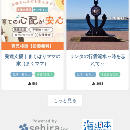
発達支援｜まくはりママの
リンタの行雲流水～時を忘
家（まくママ）
れて～
生活・暮らし
幕張/検見川
生活・暮らし
千葉みなと駅
566
3681
もっと見る