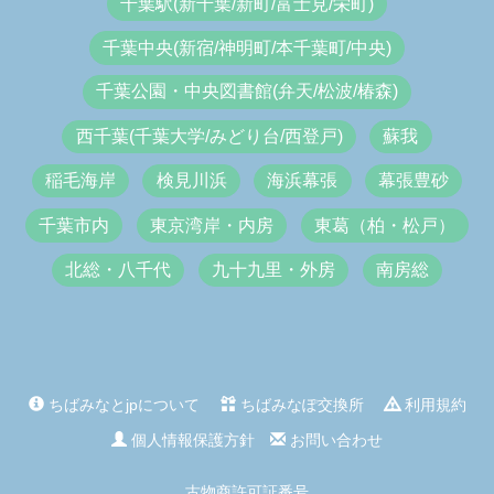
千葉駅(新千葉/新町/富士見/栄町)
千葉中央(新宿/神明町/本千葉町/中央)
千葉公園・中央図書館(弁天/松波/椿森)
西千葉(千葉大学/みどり台/西登戸)
蘇我
稲毛海岸
検見川浜
海浜幕張
幕張豊砂
千葉市内
東京湾岸・内房
東葛（柏・松戸）
北総・八千代
九十九里・外房
南房総
ちばみなとjpについて
ちばみなぽ交換所
利用規約
個人情報保護方針
お問い合わせ
古物商許可証番号