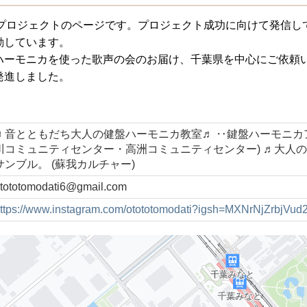
ルプロジェクトのページです。プロジェクト成功に向けて発信し
動しています。
ハーモニカを使った歌声の会のお届け、千葉県を中心にご依頼
発進しました。
♬音とともだち大人の健盤ハーモニカ教室♬ ‥鍵盤ハーモニカ
川コミュニティセンター・高洲コミュニティセンター) ♬大人
サンブル。 (蘇我カルチャー)
tototomodati6@gmail.com
ttps://www.instagram.com/otototomodati?igsh=MXNrNjZrbjVud