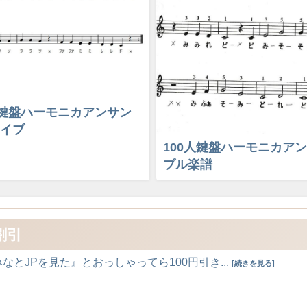
人鍵盤ハーモニカアンサン
イブ
100人鍵盤ハーモニカア
ブル楽譜
割引
とJPを見た』とおっしゃってら100円引き...
[続きを見る]