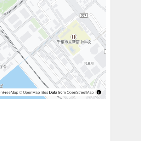
enFreeMap
© OpenMapTiles
Data from
OpenStreetMap