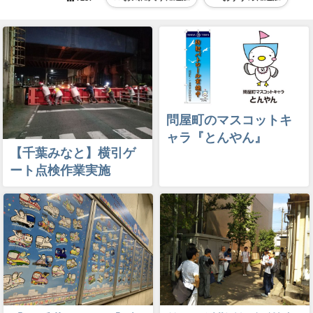
問屋町のマスコットキ
ャラ『とんやん』
【千葉みなと】横引ゲ
ート点検作業実施