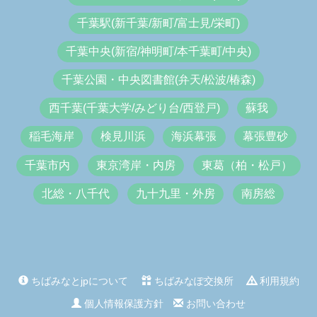
千葉駅(新千葉/新町/富士見/栄町)
千葉中央(新宿/神明町/本千葉町/中央)
千葉公園・中央図書館(弁天/松波/椿森)
西千葉(千葉大学/みどり台/西登戸)
蘇我
稲毛海岸
検見川浜
海浜幕張
幕張豊砂
千葉市内
東京湾岸・内房
東葛（柏・松戸）
北総・八千代
九十九里・外房
南房総
ちばみなとjpについて
ちばみなぽ交換所
利用規約
個人情報保護方針
お問い合わせ