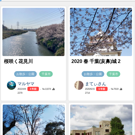
桜咲く花見川
2020 春 千葉(亥鼻)城 2
お散歩・公園
千葉市
お散歩・公園
千葉市
マルヤマ
まてぃさん
2022/4/9
4 年前
- №11074
2020/6/15
6 年前
- №7619
2279
2714