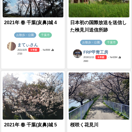
2021年 春 千葉(亥鼻)城 4
日本初の国際放送を送信し
た検見川送信所跡
お散歩・公園
千葉市
お散歩・公園
千葉市
まてぃさん
2021/3/25
5 年前
- №8566
FRP甲冑工房
2720
2019/11/13
6 年前
- №6284
2660
2021年 春 千葉(亥鼻)城 5
桜咲く花見川