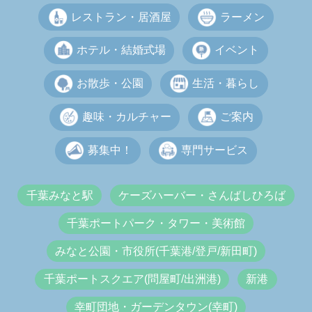
レストラン・居酒屋
ラーメン
ホテル・結婚式場
イベント
お散歩・公園
生活・暮らし
趣味・カルチャー
ご案内
募集中！
専門サービス
千葉みなと駅
ケーズハーバー・さんばしひろば
千葉ポートパーク・タワー・美術館
みなと公園・市役所(千葉港/登戸/新田町)
千葉ポートスクエア(問屋町/出洲港)
新港
幸町団地・ガーデンタウン(幸町)