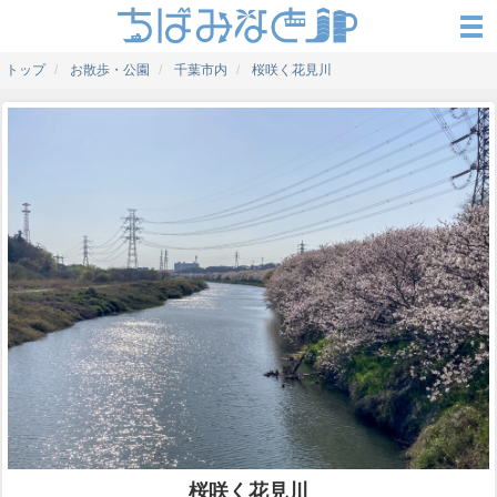
トップ
お散歩・公園
千葉市内
桜咲く花見川
桜咲く花見川