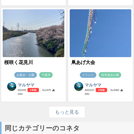
桜咲く花見川
凧あげ大会
お散歩・公園
千葉市
イベント
稲毛海浜公園
マルヤマ
マルヤマ
2022/4/9
4 年前
- №11070
2022/1/27
4 年前
- №10402
2344
2651
もっと見る
同じカテゴリーのコネタ