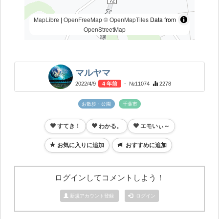
MapLibre
|
OpenFreeMap
© OpenMapTiles
Data from
OpenStreetMap
マルヤマ
2022/4/9
4 年前
- №11074
2278
お散歩・公園
千葉市
すてき！
わかる。
エモいぃ～
お気に入りに追加
おすすめに追加
ログインしてコメントしよう！
新規アカウント登録
ログイン