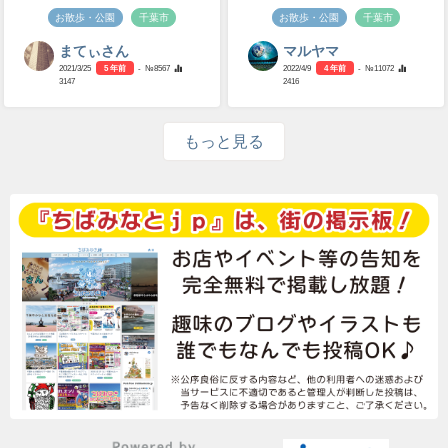
お散歩・公園
千葉市
お散歩・公園
千葉市
まてぃさん
マルヤマ
2021/3/25
5 年前
- №8567
2022/4/9
4 年前
- №11072
3147
2416
もっと見る